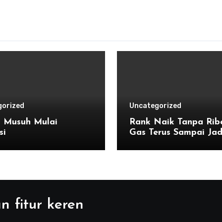
gorized
Uncategorized
a Musuh Mulai
Rank Naik Tanpa Ribe
si
Gas Terus Sampai Jad
MVP!
 fitur keren