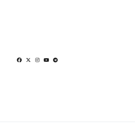
Skip
to
content