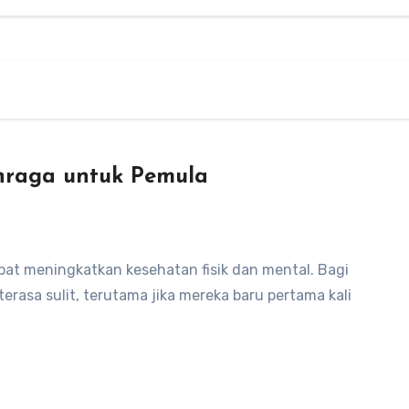
hraga untuk Pemula
pat meningkatkan kesehatan fisik dan mental. Bagi
rasa sulit, terutama jika mereka baru pertama kali