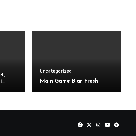
Uncategorized
t,
i
Main Game Biar Fresh