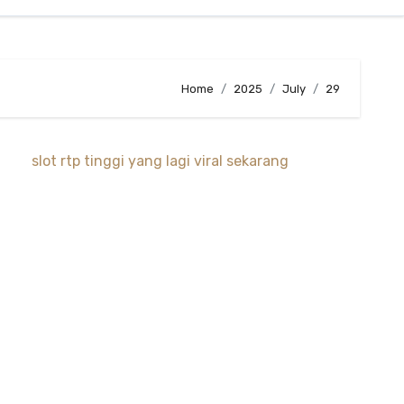
Home
2025
July
29
slot rtp tinggi yang lagi viral sekarang