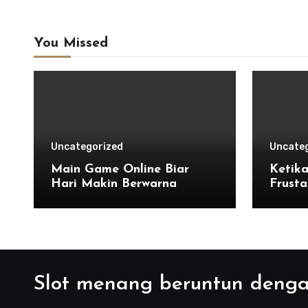
You Missed
Uncategorized
Uncate
Main Game Online Biar
Ketik
Hari Makin Berwarna
Frusta
Slot menang beruntun dengan