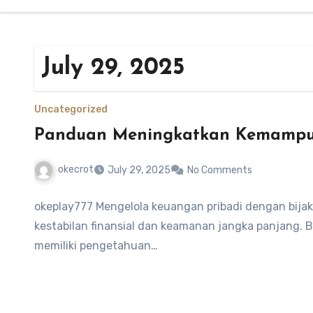
July 29, 2025
Uncategorized
Panduan Meningkatkan Kemampua
okecrot
July 29, 2025
No Comments
okeplay777 Mengelola keuangan pribadi dengan bija
kestabilan finansial dan keamanan jangka panjang. B
memiliki pengetahuan…