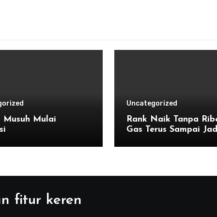
gorized
Uncategorized
a Musuh Mulai
Rank Naik Tanpa Ribe
si
Gas Terus Sampai Jad
MVP!
 fitur keren