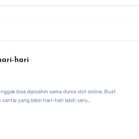
ari-hari
nggak bisa dipisahin sama dunia slot online. Buat
santai yang bikin hari-hari lebih seru…