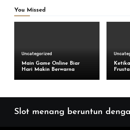
You Missed
Uncategorized
Uncate
Main Game Online Biar
Ketik
Hari Makin Berwarna
Frusta
Slot menang beruntun dengan