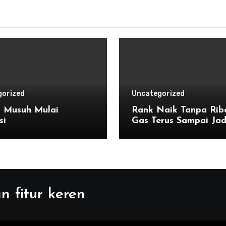
gorized
Uncategorized
a Musuh Mulai
Rank Naik Tanpa Ribe
si
Gas Terus Sampai Jad
MVP!
 fitur keren