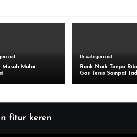
gorized
Uncategorized
a Musuh Mulai
Rank Naik Tanpa Ribe
si
Gas Terus Sampai Jad
MVP!
 fitur keren