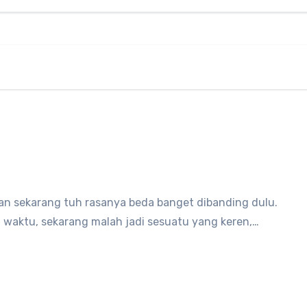
man sekarang tuh rasanya beda banget dibanding dulu.
waktu, sekarang malah jadi sesuatu yang keren,…