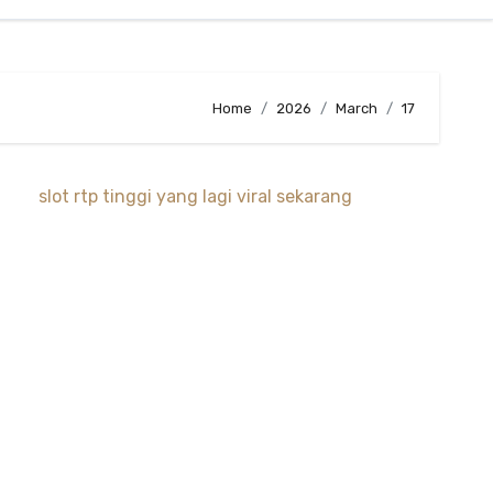
Home
2026
March
17
slot rtp tinggi yang lagi viral sekarang