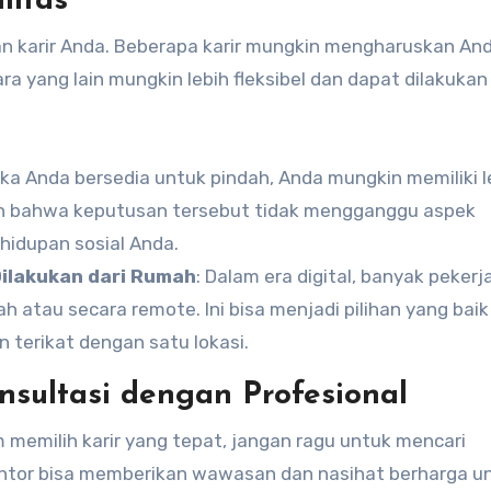
litas
n karir Anda. Beberapa karir mungkin mengharuskan An
a yang lain mungkin lebih fleksibel dan dapat dilakukan 
Jika Anda bersedia untuk pindah, Anda mungkin memiliki l
an bahwa keputusan tersebut tidak mengganggu aspek
ehidupan sosial Anda.
ilakukan dari Rumah
: Dalam era digital, banyak pekerj
atau secara remote. Ini bisa menjadi pilihan yang baik 
n terikat dengan satu lokasi.
nsultasi dengan Profesional
 memilih karir yang tepat, jangan ragu untuk mencari
mentor bisa memberikan wawasan dan nasihat berharga u