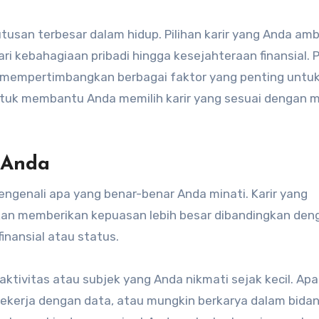
utusan terbesar dalam hidup. Pilihan karir yang Anda amb
i kebahagiaan pribadi hingga kesejahteraan finansial. 
ti, mempertimbangkan berbagai faktor yang penting untu
ntuk membantu Anda memilih karir yang sesuai dengan m
 Anda
ngenali apa yang benar-benar Anda minati. Karir yang
an memberikan kepuasan lebih besar dibandingkan den
inansial atau status.
aktivitas atau subjek yang Anda nikmati sejak kecil. Ap
 bekerja dengan data, atau mungkin berkarya dalam bida