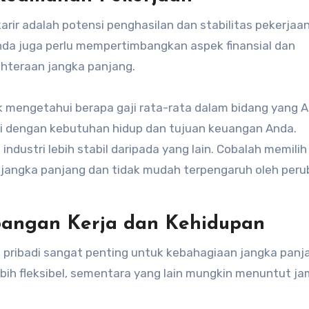
arir adalah potensi penghasilan dan stabilitas pekerjaan
nda juga perlu mempertimbangkan aspek finansial dan
hteraan jangka panjang.
uk mengetahui berapa gaji rata-rata dalam bidang yang 
suai dengan kebutuhan hidup dan tujuan keuangan Anda.
industri lebih stabil daripada yang lain. Cobalah memilih 
 jangka panjang dan tidak mudah terpengaruh oleh per
mbangan Kerja dan Kehidupan
pribadi sangat penting untuk kebahagiaan jangka panj
bih fleksibel, sementara yang lain mungkin menuntut ja