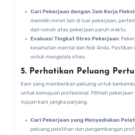
Cari Pekerjaan dengan Jam Kerja Fleksi
memiliki minat lain di luar pekerjaan, perti
dari rumah atau pekerjaan paruh waktu.
Evaluasi Tingkat Stres Pekerjaan
: Peke
kesehatan mental dan fisik Anda. Pastika
untuk mengelola stres.
5. Perhatikan Peluang Pe
Karir yang memberikan peluang untuk berkemb
untuk kemajuan profesional. Pilihlah pekerjaa
tujuan karir jangka panjang.
Cari Pekerjaan yang Menyediakan Pela
peluang pelatihan dan pengembangan profe