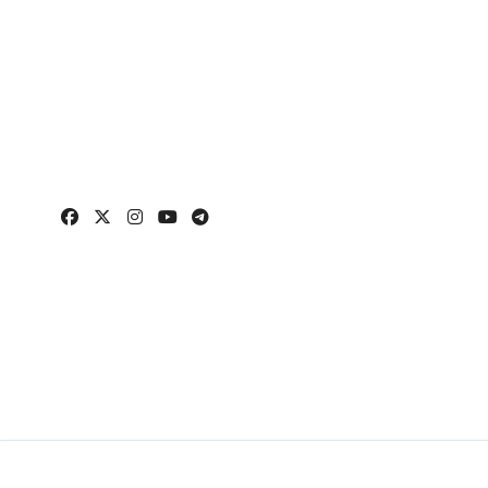
Skip
to
content