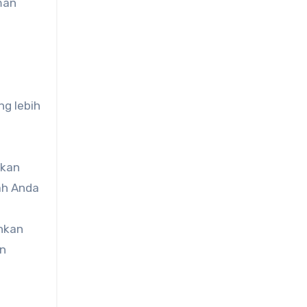
man
ng lebih
gkan
ah Anda
uhkan
an