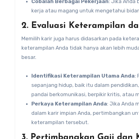
Cobalah Berbagai Pekerjaan
: Jika Anda
kerja atau magang untuk mengetahui bidan
2. Evaluasi Keterampilan 
Memilih karir juga harus didasarkan pada keter
keterampilan Anda tidak hanya akan lebih muda
besar.
Identifikasi Keterampilan Utama Anda
:
sepanjang hidup, baik itu dalam pendidika
pandai berkomunikasi, berpikir kritis, atau
Perkaya Keterampilan Anda
: Jika Anda 
dalam karir impian Anda, pertimbangkan un
keterampilan tersebut.
3. Pertimbangkan Gaji dan