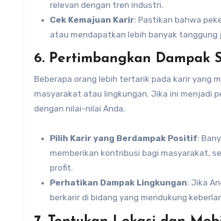
relevan dengan tren industri.
Cek Kemajuan Karir
: Pastikan bahwa pek
atau mendapatkan lebih banyak tanggung j
6. Pertimbangkan Dampak S
Beberapa orang lebih tertarik pada karir yan
masyarakat atau lingkungan. Jika ini menjadi p
dengan nilai-nilai Anda.
Pilih Karir yang Berdampak Positif
: Ban
memberikan kontribusi bagi masyarakat, sep
profit.
Perhatikan Dampak Lingkungan
: Jika A
berkarir di bidang yang mendukung keberla