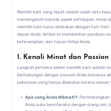
Memilih karir yang tepat adalah salah satu kep
memengaruhi banyak aspek kehidupan, mulai dar
memilih karir harus dilakukan dengan hati-ha
depan Anda. Artikel ini memberikan panduan u
keterampilan, dan tujuan hidup Anda.
1. Kenali Minat dan Passion
Langkah pertama dalam memilih karir adalah me
berhubungan dengan passion Anda biasanya ak
pekerjaan yang hanya dilakukan karena alasan f
Apa yang Anda Nikmati?
: Pertimbangkan 
Anda suka berinteraksi dengan orang lain,