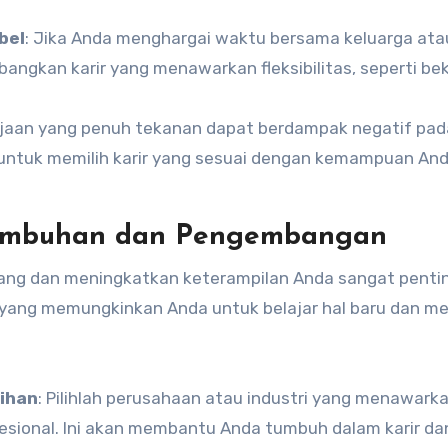
bel
: Jika Anda menghargai waktu bersama keluarga ata
mbangkan karir yang menawarkan fleksibilitas, seperti be
rjaan yang penuh tekanan dapat berdampak negatif pad
n untuk memilih karir yang sesuai dengan kemampuan An
rtumbuhan dan Pengembangan
ang dan meningkatkan keterampilan Anda sangat penti
n yang memungkinkan Anda untuk belajar hal baru dan m
tihan
: Pilihlah perusahaan atau industri yang menawark
sional. Ini akan membantu Anda tumbuh dalam karir da