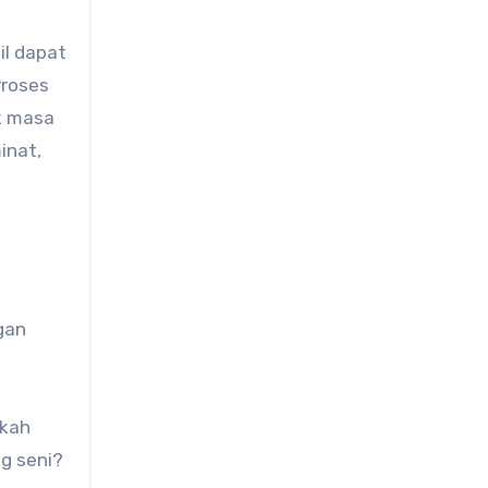
il dapat
Proses
k masa
inat,
gan
akah
ng seni?