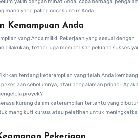
 belum yakin dengan minat Anda, coba berbagai pengala
g mana yang paling cocok untuk Anda.
dan Kemampuan Anda
ampilan yang Anda miliki. Pekerjaan yang sesuai dengan
h dilakukan, tetapi juga memberikan peluang sukses ya
 Pikirkan tentang keterampilan yang telah Anda kemban
n, pekerjaan sebelumnya, atau pengalaman pribadi. Apak
 mengelola proyek?
merasa kurang dalam keterampilan tertentu yang dibut
tuk mengikuti kursus atau pelatihan untuk meningkatk
 Keamanan Pekerjaan