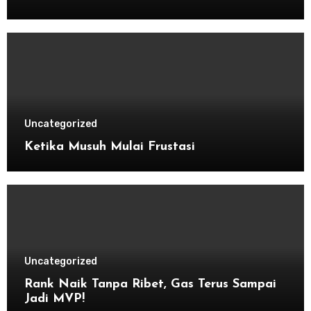
Uncategorized
Ketika Musuh Mulai Frustasi
Uncategorized
Rank Naik Tanpa Ribet, Gas Terus Sampai
Jadi MVP!