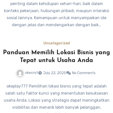
penting dalam kehidupan sehari-hari, baik dalam
konteks pekerjaan, hubungan pribadi, maupun interaksi
sosial lainnya. Kemampuan untuk menyampaikan ide
dengan jelas dan mendengarkan dengan baik…
Uncategorized
Panduan Memilih Lokasi Bisnis yang
Tepat untuk Usaha Anda
okecrot
July 22, 2025
No Comments
okeplay777 Pemilihan lokasi bisnis yang tepat adalah
salah satu faktor kunci yang menentukan kesuksesan
usaha Anda. Lokasi yang strategis dapat meningkatkan
visibilitas dan menarik lebih banyak pelanggan,