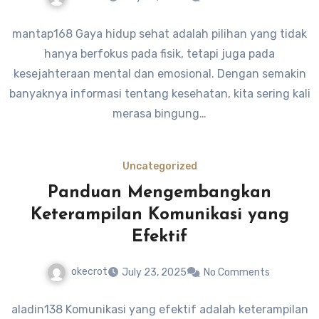
mantap168 Gaya hidup sehat adalah pilihan yang tidak
hanya berfokus pada fisik, tetapi juga pada
kesejahteraan mental dan emosional. Dengan semakin
banyaknya informasi tentang kesehatan, kita sering kali
merasa bingung…
Uncategorized
Panduan Mengembangkan
Keterampilan Komunikasi yang
Efektif
okecrot
July 23, 2025
No Comments
aladin138 Komunikasi yang efektif adalah keterampilan