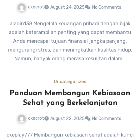
okecrot
August 24, 2025
No Comments
aladin138 Mengelola keuangan pribadi dengan bijak
adalah keterampilan penting yang dapat membantu
Anda mencapai tujuan finansial jangka panjang,
mengurangi stres, dan meningkatkan kualitas hidup.
Namun, banyak orang merasa kesulitan dalam…
Uncategorized
Panduan Membangun Kebiasaan
Sehat yang Berkelanjutan
okecrot
August 22, 2025
No Comments
okeplay777 Membangun kebiasaan sehat adalah kunci