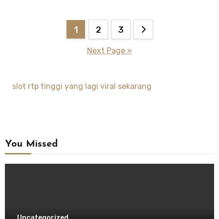
Posts
1
2
3
pagination
Next Page »
slot rtp tinggi yang lagi viral sekarang
You Missed
Uncategorized