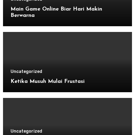
Main Game Online Biar Hari Makin
Berwarna
Uncategorized
Ketika Musuh Mulai Frustasi
Uncategorized