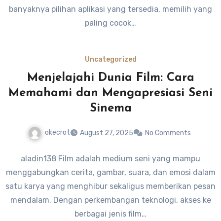
banyaknya pilihan aplikasi yang tersedia, memilih yang
paling cocok…
Uncategorized
Menjelajahi Dunia Film: Cara
Memahami dan Mengapresiasi Seni
Sinema
okecrot
August 27, 2025
No Comments
aladin138 Film adalah medium seni yang mampu
menggabungkan cerita, gambar, suara, dan emosi dalam
satu karya yang menghibur sekaligus memberikan pesan
mendalam. Dengan perkembangan teknologi, akses ke
berbagai jenis film…