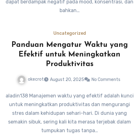
dapat berdampak negatif pada mood, konsentrasi, dan
bahkan…
Uncategorized
Panduan Mengatur Waktu yang
Efektif untuk Meningkatkan
Produktivitas
okecrot
August 20, 2025
No Comments
aladin138 Manajemen waktu yang efektif adalah kunci
untuk meningkatkan produktivitas dan mengurangi
stres dalam kehidupan sehari-hari. Di dunia yang
semakin sibuk, sering kali kita merasa terjebak dalam
tumpukan tugas tanpa…