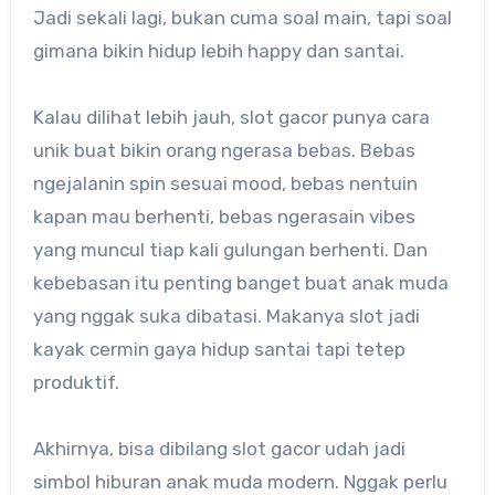
Jadi sekali lagi, bukan cuma soal main, tapi soal
gimana bikin hidup lebih happy dan santai.
Kalau dilihat lebih jauh, slot gacor punya cara
unik buat bikin orang ngerasa bebas. Bebas
ngejalanin spin sesuai mood, bebas nentuin
kapan mau berhenti, bebas ngerasain vibes
yang muncul tiap kali gulungan berhenti. Dan
kebebasan itu penting banget buat anak muda
yang nggak suka dibatasi. Makanya slot jadi
kayak cermin gaya hidup santai tapi tetep
produktif.
Akhirnya, bisa dibilang slot gacor udah jadi
simbol hiburan anak muda modern. Nggak perlu