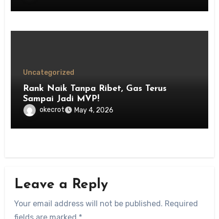
Uncategorized
Rank Naik Tanpa Ribet, Gas Terus
Sampai Jadi MVP!
okecrot
May 4, 2026
Leave a Reply
Your email address will not be published.
Required
fields are marked
*