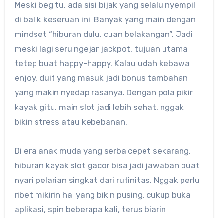
Meski begitu, ada sisi bijak yang selalu nyempil
di balik keseruan ini. Banyak yang main dengan
mindset “hiburan dulu, cuan belakangan”. Jadi
meski lagi seru ngejar jackpot, tujuan utama
tetep buat happy-happy. Kalau udah kebawa
enjoy, duit yang masuk jadi bonus tambahan
yang makin nyedap rasanya. Dengan pola pikir
kayak gitu, main slot jadi lebih sehat, nggak
bikin stress atau kebebanan.
Di era anak muda yang serba cepet sekarang,
hiburan kayak slot gacor bisa jadi jawaban buat
nyari pelarian singkat dari rutinitas. Nggak perlu
ribet mikirin hal yang bikin pusing, cukup buka
aplikasi, spin beberapa kali, terus biarin