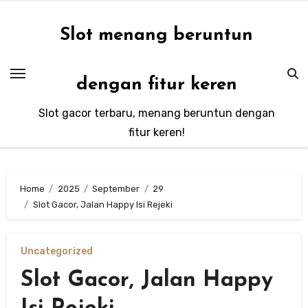
Skip
to
Slot menang beruntun
content
dengan fitur keren
Slot gacor terbaru, menang beruntun dengan
fitur keren!
Home
2025
September
29
Slot Gacor, Jalan Happy Isi Rejeki
Uncategorized
Slot Gacor, Jalan Happy