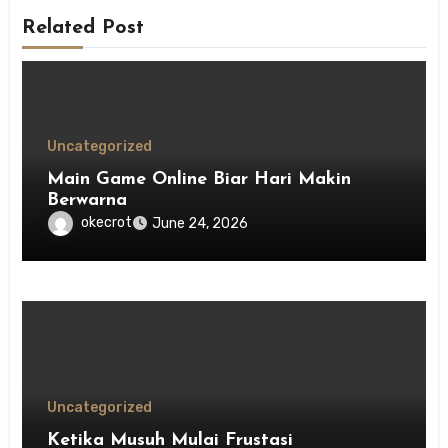
Related Post
Uncategorized
Main Game Online Biar Hari Makin
Berwarna
okecrot
June 24, 2026
Uncategorized
Ketika Musuh Mulai Frustasi