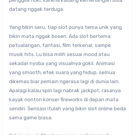
penggila hoki, karena kadang kemenangan bisa
datang nggak terduga.
Yang bikin seru, tiap slot punya tema unik yang
bikin mata nggak bosen. Ada slot bertema
petualangan, fantasi, film terkenal, sampe
musik hits. Lu bisa milih sesuai mood atau
sekadar nyoba yang visualnya gokil. Animasi
yang smooth, efek suara yang hidup, semua
dikemas biar pemain ngerasa lagi di dunia lain.
Apalagi kalau spin lagi nabrak jackpot, rasanya
kayak nonton konser fireworks di depan mata
sendiri. Sensasi itulah yang bikin slot online beda
sama game biasa.