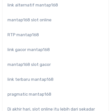
link alternatif mantap168
mantap168 slot online
RTP mantap168
link gacor mantap168
mantap168 slot gacor
link terbaru mantap168
pragmatic mantap168
Di akhir hari, slot online itu lebih dari sekadar