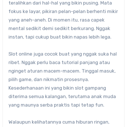
teralihkan dari hal-hal yang bikin pusing. Mata
fokus ke layar, pikiran pelan-pelan berhenti mikir
yang aneh-aneh. Di momen itu, rasa capek
mental sedikit demi sedikit berkurang. Nggak
instan, tapi cukup buat bikin napas lebih lega.
Slot online juga cocok buat yang nggak suka hal
ribet. Nggak perlu baca tutorial panjang atau
nginget aturan macem-macem. Tinggal masuk,
pilih game, dan nikmatin prosesnya.
Kesederhanaan ini yang bikin slot gampang
diterima semua kalangan, terutama anak muda
yang maunya serba praktis tapi tetap fun.
Walaupun kelihatannya cuma hiburan ringan,