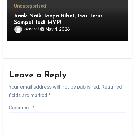
Uncategorized
Rank Naik Tanpa Ribet, Gas Terus
Sampai Jadi MVP!
okecrot
May 4, 2026
Leave a Reply
Your email address will not be published.
Required
fields are marked
*
Comment
*