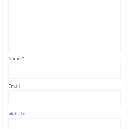
Name
*
Email
*
Website