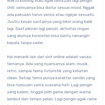
waktu kosong atau agak lama pas lagi pengin
chill, semuanya bisa diatur sesuai mood. Nggak
ada paksaan harus serius atau ngejar sesuatu.
Justru kesan santainya yang bikin orang balik
lagi. Saat pikiran lagi penuh, aktivitas ringan
yang alurnya konsisten bisa bantu nenangin
kepala tanpa sadar.
Hal menarik lain dari slot online adalah variasi
temanya. Ada yang nuansanya alam, musik,
retro, sampai tema futuristik yang keliatan
clean. Setiap tema punya karakter sendiri yang
bisa nyesuain sama suasana hati. Lagi pengin
yang kalem, tinggal pilih game dengan warna
lembut dan tempo pelan. Lagi pengin agak rame