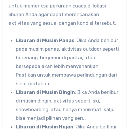
untuk memeriksa perkiraan cuaca di lokasi
liburan Anda agar dapat merencanakan
aktivitas yang sesuai dengan kondisi tersebut.
Liburan di Musim Panas
: Jika Anda berlibur
pada musim panas, aktivitas outdoor seperti
berenang, berjemur di pantai, atau
bersepeda akan lebih menyenankan.
Pastikan untuk membawa perlindungan dari
sinar matahari.
Liburan di Musim Dingin
: Jika Anda berlibur
di musim dingin, aktivitas seperti ski,
snowboarding, atau hanya menikmati salju
bisa menjadi pilihan yang seru.
Liburan di Musim Hujan
: Jika Anda berlibur