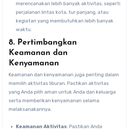
merencanakan lebih banyak aktivitas, seperti
perjalanan lintas kota, tur panjang, atau
kegiatan yang membutuhkan lebih banyak
waktu.
8. Pertimbangkan
Keamanan dan
Kenyamanan
Keamanan dan kenyamanan juga penting dalam
memilih aktivitas liburan. Pastikan aktivitas
yang Anda pilih aman untuk Anda dan keluarga
serta memberikan kenyamanan selama
melaksanakannya.
Keamanan Aktivitas
: Pastikan Anda