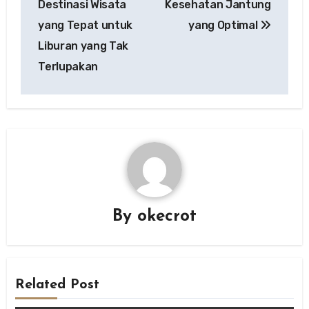
Destinasi Wisata
Kesehatan Jantung
yang Tepat untuk
yang Optimal
Liburan yang Tak
Terlupakan
By
okecrot
Related Post