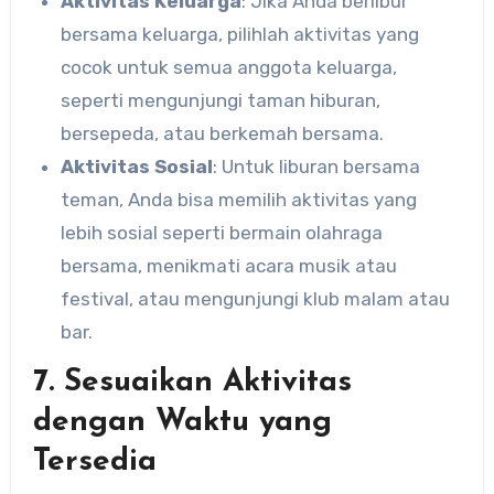
Aktivitas Keluarga
: Jika Anda berlibur
bersama keluarga, pilihlah aktivitas yang
cocok untuk semua anggota keluarga,
seperti mengunjungi taman hiburan,
bersepeda, atau berkemah bersama.
Aktivitas Sosial
: Untuk liburan bersama
teman, Anda bisa memilih aktivitas yang
lebih sosial seperti bermain olahraga
bersama, menikmati acara musik atau
festival, atau mengunjungi klub malam atau
bar.
7. Sesuaikan Aktivitas
dengan Waktu yang
Tersedia