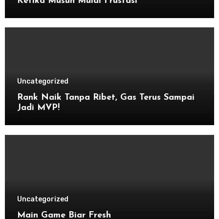
Ketika Musuh Mulai Frustasi
Uncategorized
Rank Naik Tanpa Ribet, Gas Terus Sampai
Jadi MVP!
Uncategorized
Main Game Biar Fresh