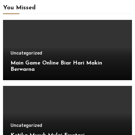
You Missed
Uncategorized
Main Game Online Biar Hari Makin
Berwarna
Uncategorized