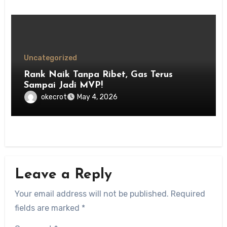
Uncategorized
Rank Naik Tanpa Ribet, Gas Terus
Sampai Jadi MVP!
okecrot
May 4, 2026
Leave a Reply
Your email address will not be published.
Required
fields are marked
*