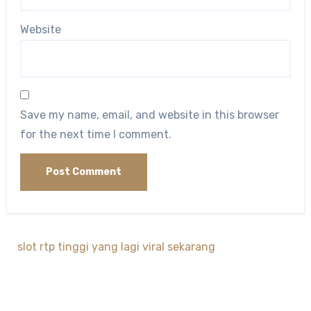
Website
Save my name, email, and website in this browser
for the next time I comment.
slot rtp tinggi yang lagi viral sekarang