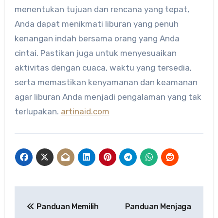
menentukan tujuan dan rencana yang tepat,
Anda dapat menikmati liburan yang penuh
kenangan indah bersama orang yang Anda
cintai. Pastikan juga untuk menyesuaikan
aktivitas dengan cuaca, waktu yang tersedia,
serta memastikan kenyamanan dan keamanan
agar liburan Anda menjadi pengalaman yang tak
terlupakan.
artinaid.com
Post
Panduan Memilih
Panduan Menjaga
navigation