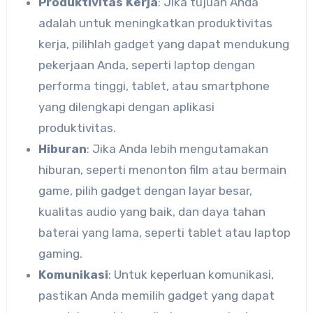
Produktivitas Kerja
: Jika tujuan Anda
adalah untuk meningkatkan produktivitas
kerja, pilihlah gadget yang dapat mendukung
pekerjaan Anda, seperti laptop dengan
performa tinggi, tablet, atau smartphone
yang dilengkapi dengan aplikasi
produktivitas.
Hiburan
: Jika Anda lebih mengutamakan
hiburan, seperti menonton film atau bermain
game, pilih gadget dengan layar besar,
kualitas audio yang baik, dan daya tahan
baterai yang lama, seperti tablet atau laptop
gaming.
Komunikasi
: Untuk keperluan komunikasi,
pastikan Anda memilih gadget yang dapat