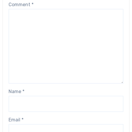
Comment
*
Name
*
Email
*