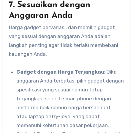
7. Sesuaikan dengan
Anggaran Anda
Harga gadget bervariasi, dan memilih gadget
yang sesuai dengan anggaran Anda adalah
langkah penting agar tidak terlalu membebani
keuangan Anda.
Gadget dengan Harga Terjangkau
: Jika
anggaran Anda terbatas, pilih gadget dengan
spesifikasi yang sesuai namun tetap
terjangkau, seperti smartphone dengan
performa baik namun harga bersahabat,
atau laptop entry-level yang dapat
memenuhi kebutuhan dasar pekerjaan.