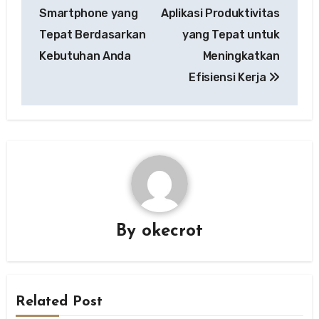
navigation
Smartphone yang
Aplikasi Produktivitas
Tepat Berdasarkan
yang Tepat untuk
Kebutuhan Anda
Meningkatkan
Efisiensi Kerja
By
okecrot
Related Post