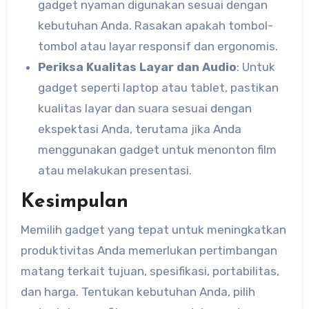
gadget nyaman digunakan sesuai dengan
kebutuhan Anda. Rasakan apakah tombol-
tombol atau layar responsif dan ergonomis.
Periksa Kualitas Layar dan Audio
: Untuk
gadget seperti laptop atau tablet, pastikan
kualitas layar dan suara sesuai dengan
ekspektasi Anda, terutama jika Anda
menggunakan gadget untuk menonton film
atau melakukan presentasi.
Kesimpulan
Memilih gadget yang tepat untuk meningkatkan
produktivitas Anda memerlukan pertimbangan
matang terkait tujuan, spesifikasi, portabilitas,
dan harga. Tentukan kebutuhan Anda, pilih