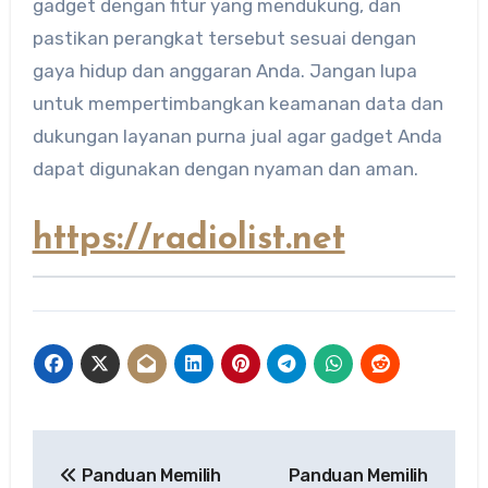
gadget dengan fitur yang mendukung, dan
pastikan perangkat tersebut sesuai dengan
gaya hidup dan anggaran Anda. Jangan lupa
untuk mempertimbangkan keamanan data dan
dukungan layanan purna jual agar gadget Anda
dapat digunakan dengan nyaman dan aman.
https://radiolist.net
Post
Panduan Memilih
Panduan Memilih