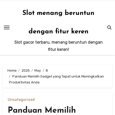
Skip
to
Slot menang beruntun
content
dengan fitur keren
Slot gacor terbaru, menang beruntun dengan
fitur keren!
Home
2025
May
8
Panduan Memilih Gadget yang Tepat untuk Meningkatkan
Produktivitas Anda
Uncategorized
Panduan Memilih