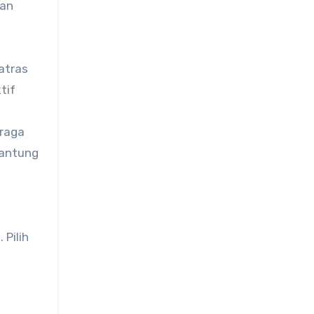
ran
atras
tif
hraga
jantung
Pilih