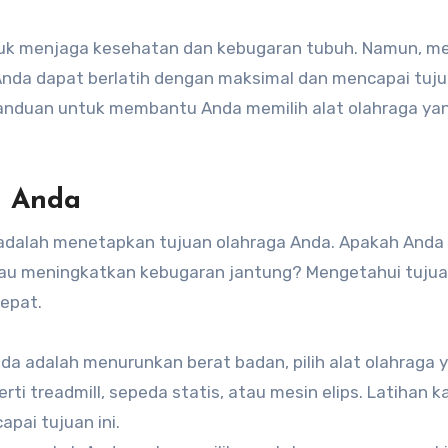
ntuk menjaga kesehatan dan kebugaran tubuh. Namun, me
 Anda dapat berlatih dengan maksimal dan mencapai tuj
panduan untuk membantu Anda memilih alat olahraga ya
a Anda
adalah menetapkan tujuan olahraga Anda. Apakah Anda 
au meningkatkan kebugaran jantung? Mengetahui tuju
epat.
nda adalah menurunkan berat badan, pilih alat olahraga 
ti treadmill, sepeda statis, atau mesin elips. Latihan k
pai tujuan ini.