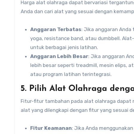
Harga alat olahraga dapat bervariasi tergantun
Anda dan cari alat yang sesuai dengan kemampu
Anggaran Terbatas
: Jika anggaran Anda t
yoga, resistance band, atau dumbbell. Alat
untuk berbagai jenis latihan.
Anggaran Lebih Besar
: Jika anggaran An
lebih besar seperti treadmill, mesin elips,
atau program latihan terintegrasi.
5. Pilih Alat Olahraga deng
Fitur-fitur tambahan pada alat olahraga dapat
alat yang dilengkapi dengan fitur yang sesuai
Fitur Keamanan
: Jika Anda menggunakan a