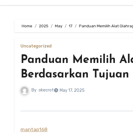
Home
2025
May
17
Panduan Memilih Alat Olahr
Uncategorized
Panduan Memilih Al
Berdasarkan Tujuan
By
okecrot
May 17, 2025
mantap168