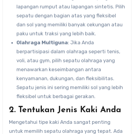
lapangan rumput atau lapangan sintetis. Pilih
sepatu dengan bagian atas yang fleksibel
dan sol yang memiliki banyak cekungan atau
paku untuk traksi yang lebih baik.
Olahraga Multiguna
: Jika Anda
berpartisipasi dalam olahraga seperti tenis,
voli, atau gym, pilih sepatu olahraga yang
menawarkan keseimbangan antara
kenyamanan, dukungan, dan fleksibilitas.
Sepatu jenis ini sering memiliki sol yang lebih
fleksibel untuk berbagai gerakan.
2. Tentukan Jenis Kaki Anda
Mengetahui tipe kaki Anda sangat penting
untuk memilih sepatu olahraga yang tepat. Ada