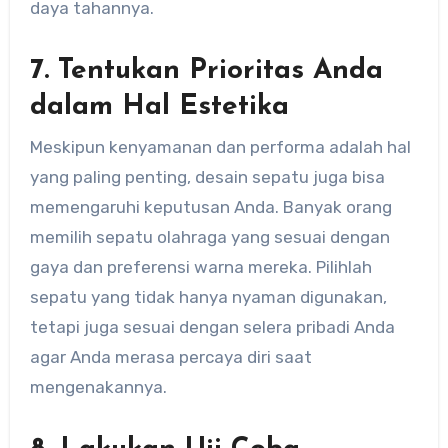
daya tahannya.
7. Tentukan Prioritas Anda
dalam Hal Estetika
Meskipun kenyamanan dan performa adalah hal
yang paling penting, desain sepatu juga bisa
memengaruhi keputusan Anda. Banyak orang
memilih sepatu olahraga yang sesuai dengan
gaya dan preferensi warna mereka. Pilihlah
sepatu yang tidak hanya nyaman digunakan,
tetapi juga sesuai dengan selera pribadi Anda
agar Anda merasa percaya diri saat
mengenakannya.