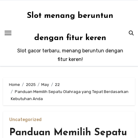
Skip
to
Slot menang beruntun
content
dengan fitur keren
Slot gacor terbaru, menang beruntun dengan
fitur keren!
Home
2025
May
22
Panduan Memilih Sepatu Olahraga yang Tepat Berdasarkan
Kebutuhan Anda
Uncategorized
Panduan Memilih Sepatu