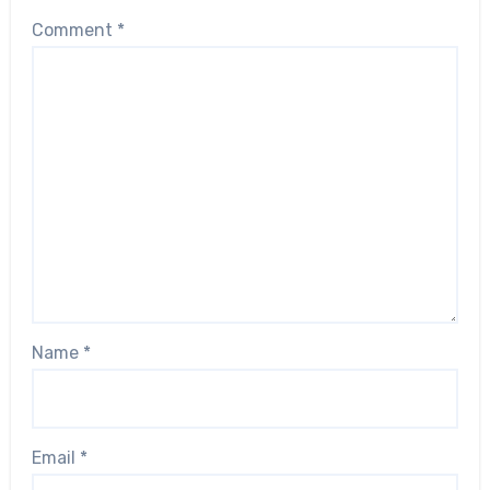
Comment
*
Name
*
Email
*