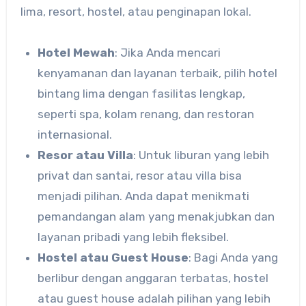
lima, resort, hostel, atau penginapan lokal.
Hotel Mewah
: Jika Anda mencari
kenyamanan dan layanan terbaik, pilih hotel
bintang lima dengan fasilitas lengkap,
seperti spa, kolam renang, dan restoran
internasional.
Resor atau Villa
: Untuk liburan yang lebih
privat dan santai, resor atau villa bisa
menjadi pilihan. Anda dapat menikmati
pemandangan alam yang menakjubkan dan
layanan pribadi yang lebih fleksibel.
Hostel atau Guest House
: Bagi Anda yang
berlibur dengan anggaran terbatas, hostel
atau guest house adalah pilihan yang lebih