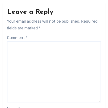
Leave a Reply
Your email address will not be published.
Required
fields are marked
*
Comment
*