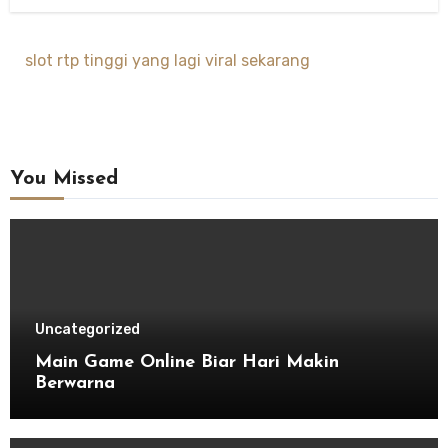
slot rtp tinggi yang lagi viral sekarang
You Missed
Uncategorized
Main Game Online Biar Hari Makin
Berwarna