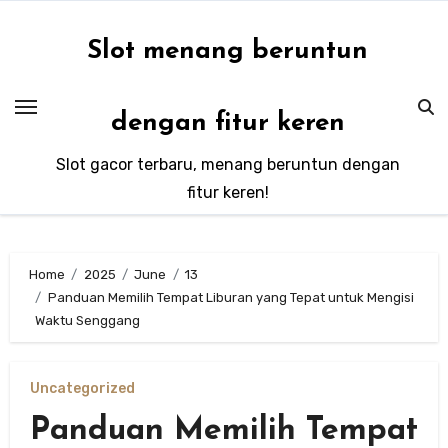
Skip
to
Slot menang beruntun
content
dengan fitur keren
Slot gacor terbaru, menang beruntun dengan
fitur keren!
Home
2025
June
13
Panduan Memilih Tempat Liburan yang Tepat untuk Mengisi
Waktu Senggang
Uncategorized
Panduan Memilih Tempat