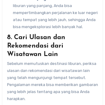
liburan yang panjang, Anda bisa
mempertimbangkan perjalanan ke luar negeri
atau tempat yang lebih jauh, sehingga Anda
bisa mengeksplorasi lebih banyak hal.
8. Cari Ulasan dan
Rekomendasi dari
Wisatawan Lain
Sebelum memutuskan destinasi liburan, periksa
ulasan dan rekomendasi dari wisatawan lain
yang telah mengunjungi tempat tersebut.
Pengalaman mereka bisa memberikan gambaran
yang lebih jelas tentang apa yang bisa Anda
harapkan.