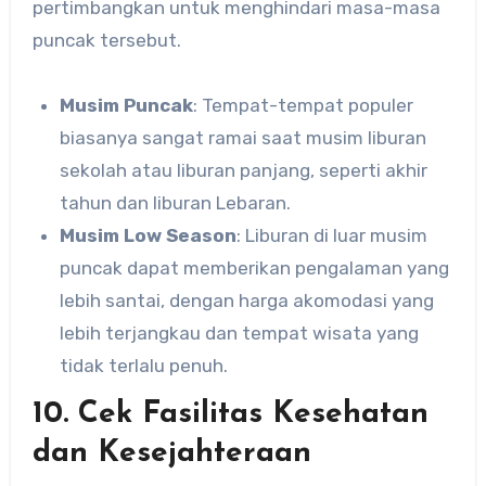
pertimbangkan untuk menghindari masa-masa
puncak tersebut.
Musim Puncak
: Tempat-tempat populer
biasanya sangat ramai saat musim liburan
sekolah atau liburan panjang, seperti akhir
tahun dan liburan Lebaran.
Musim Low Season
: Liburan di luar musim
puncak dapat memberikan pengalaman yang
lebih santai, dengan harga akomodasi yang
lebih terjangkau dan tempat wisata yang
tidak terlalu penuh.
10. Cek Fasilitas Kesehatan
dan Kesejahteraan