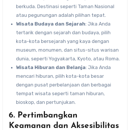
berkuda. Destinasi seperti Taman Nasional
atau pegunungan adalah pilihan tepat.
Wisata Budaya dan Sejarah
: Jika Anda
tertarik dengan sejarah dan budaya, pilih
kota-kota bersejarah yang kaya dengan
museum, monumen, dan situs-situs warisan
dunia, seperti Yogyakarta, Kyoto, atau Roma.
Wisata Hiburan dan Belanja
: Jika Anda
mencari hiburan, pilih kota-kota besar
dengan pusat perbelanjaan dan berbagai
tempat wisata seperti taman hiburan,
bioskop, dan pertunjukan.
6. Pertimbangkan
Keamanan dan Aksesibilitas