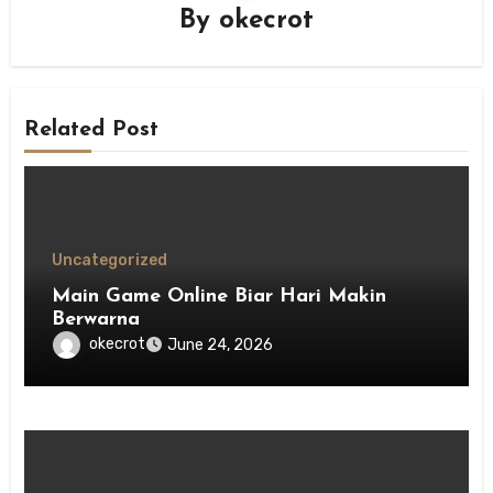
By
okecrot
Related Post
Uncategorized
Main Game Online Biar Hari Makin
Berwarna
okecrot
June 24, 2026