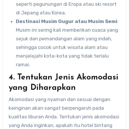
seperti pegunungan di Eropa atau ski resort
di Jepang atau Korea.
Destinasi Musim Gugur atau Musim Semi
:
Musim ini sering kali memberikan cuaca yang
sejuk dan pemandangan alam yang indah,
sehingga cocok untuk wisata alam atau
menjelajahi kota-kota yang tidak terlalu
ramai.
4. Tentukan Jenis Akomodasi
yang Diharapkan
Akomodasi yang nyaman dan sesuai dengan
keinginan akan sangat berpengaruh pada
kualitas liburan Anda. Tentukan jenis akomodasi
yang Anda inginkan, apakah itu hotel bintang