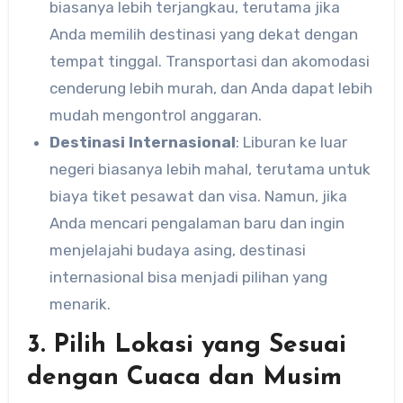
biasanya lebih terjangkau, terutama jika
Anda memilih destinasi yang dekat dengan
tempat tinggal. Transportasi dan akomodasi
cenderung lebih murah, dan Anda dapat lebih
mudah mengontrol anggaran.
Destinasi Internasional
: Liburan ke luar
negeri biasanya lebih mahal, terutama untuk
biaya tiket pesawat dan visa. Namun, jika
Anda mencari pengalaman baru dan ingin
menjelajahi budaya asing, destinasi
internasional bisa menjadi pilihan yang
menarik.
3. Pilih Lokasi yang Sesuai
dengan Cuaca dan Musim