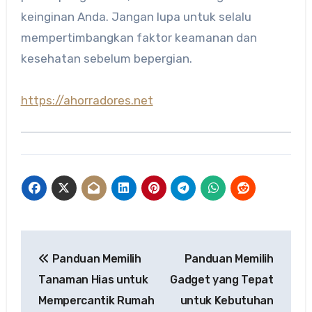
keinginan Anda. Jangan lupa untuk selalu
mempertimbangkan faktor keamanan dan
kesehatan sebelum bepergian.
https://ahorradores.net
Post
Panduan Memilih
Panduan Memilih
navigation
Tanaman Hias untuk
Gadget yang Tepat
Mempercantik Rumah
untuk Kebutuhan