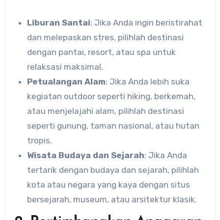
Liburan Santai
: Jika Anda ingin beristirahat
dan melepaskan stres, pilihlah destinasi
dengan pantai, resort, atau spa untuk
relaksasi maksimal.
Petualangan Alam
: Jika Anda lebih suka
kegiatan outdoor seperti hiking, berkemah,
atau menjelajahi alam, pilihlah destinasi
seperti gunung, taman nasional, atau hutan
tropis.
Wisata Budaya dan Sejarah
: Jika Anda
tertarik dengan budaya dan sejarah, pilihlah
kota atau negara yang kaya dengan situs
bersejarah, museum, atau arsitektur klasik.