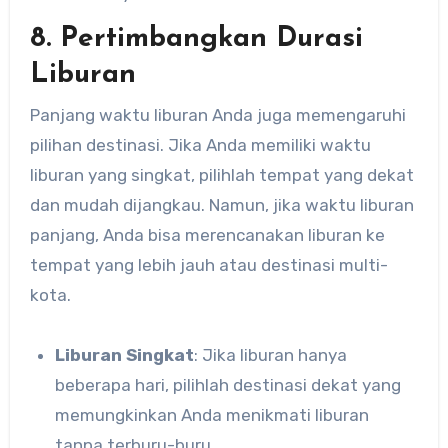
8. Pertimbangkan Durasi
Liburan
Panjang waktu liburan Anda juga memengaruhi
pilihan destinasi. Jika Anda memiliki waktu
liburan yang singkat, pilihlah tempat yang dekat
dan mudah dijangkau. Namun, jika waktu liburan
panjang, Anda bisa merencanakan liburan ke
tempat yang lebih jauh atau destinasi multi-
kota.
Liburan Singkat
: Jika liburan hanya
beberapa hari, pilihlah destinasi dekat yang
memungkinkan Anda menikmati liburan
tanpa terburu-buru.