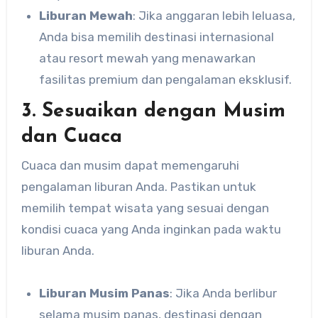
Liburan Mewah
: Jika anggaran lebih leluasa,
Anda bisa memilih destinasi internasional
atau resort mewah yang menawarkan
fasilitas premium dan pengalaman eksklusif.
3. Sesuaikan dengan Musim
dan Cuaca
Cuaca dan musim dapat memengaruhi
pengalaman liburan Anda. Pastikan untuk
memilih tempat wisata yang sesuai dengan
kondisi cuaca yang Anda inginkan pada waktu
liburan Anda.
Liburan Musim Panas
: Jika Anda berlibur
selama musim panas, destinasi dengan