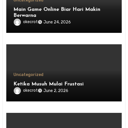
Uncategorized
Main Game Online Biar Hari Makin
Berwarna
okecrot
June 24, 2026
Uncategorized
Ketika Musuh Mulai Frustasi
okecrot
June 2, 2026