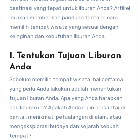
destinasi yang tepat untuk liburan Anda? Artikel
ini akan memberikan panduan tentang cara
memilih tempat wisata yang sesuai dengan
keinginan dan kebutuhan liburan Anda.
1. Tentukan Tujuan Liburan
Anda
Sebelum memilih tempat wisata, hal pertama
yang perlu Anda lakukan adalah menentukan
tujuan liburan Anda. Apa yang Anda harapkan
dari liburan ini? Apakah Anda ingin bersantai di
pantai, menikmati petualangan di alam, atau
mengeksplorasi budaya dan sejarah sebuah
tempat?