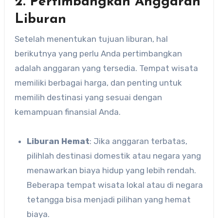
2. Pertimbangkan Anggaran
Liburan
Setelah menentukan tujuan liburan, hal
berikutnya yang perlu Anda pertimbangkan
adalah anggaran yang tersedia. Tempat wisata
memiliki berbagai harga, dan penting untuk
memilih destinasi yang sesuai dengan
kemampuan finansial Anda.
Liburan Hemat
: Jika anggaran terbatas,
pilihlah destinasi domestik atau negara yang
menawarkan biaya hidup yang lebih rendah.
Beberapa tempat wisata lokal atau di negara
tetangga bisa menjadi pilihan yang hemat
biaya.