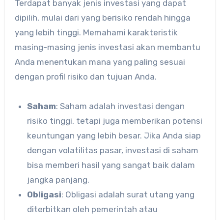
Terdapat banyak jenis investasi yang dapat
dipilih, mulai dari yang berisiko rendah hingga
yang lebih tinggi. Memahami karakteristik
masing-masing jenis investasi akan membantu
Anda menentukan mana yang paling sesuai
dengan profil risiko dan tujuan Anda.
Saham
: Saham adalah investasi dengan
risiko tinggi, tetapi juga memberikan potensi
keuntungan yang lebih besar. Jika Anda siap
dengan volatilitas pasar, investasi di saham
bisa memberi hasil yang sangat baik dalam
jangka panjang.
Obligasi
: Obligasi adalah surat utang yang
diterbitkan oleh pemerintah atau