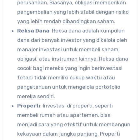
perusahaan. Biasanya, obligasi memberikan
pengembalian yang lebih stabil dengan risiko
yang lebih rendah dibandingkan saham.
Reksa Dana
: Reksa dana adalah kumpulan
dana dari banyak investor yang dikelola oleh
manajer investasi untuk membeli saham,
obligasi, atau instrumen lainnya. Reksa dana
cocok bagi mereka yang ingin berinvestasi
tetapi tidak memiliki cukup waktu atau
pengetahuan untuk mengelola portofolio
mereka sendiri.
Properti
: Investasi di properti, seperti
membeli rumah atau apartemen, bisa
menjadi cara yang efektif untuk membangun
kekayaan dalam jangka panjang. Properti