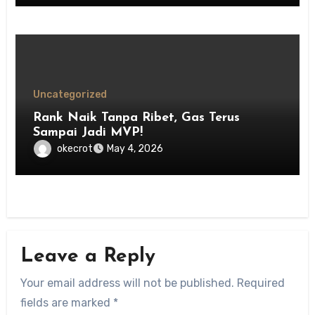
Uncategorized
Rank Naik Tanpa Ribet, Gas Terus
Sampai Jadi MVP!
okecrot
May 4, 2026
Leave a Reply
Your email address will not be published.
Required
fields are marked
*