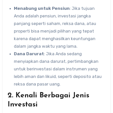
Menabung untuk Pensiun
: Jika tujuan
Anda adalah pensiun, investasi jangka
panjang seperti saham, reksa dana, atau
properti bisa menjadi pilihan yang tepat
karena dapat menghasilkan keuntungan
dalam jangka waktu yang lama.
Dana Darurat
: Jika Anda sedang
menyiapkan dana darurat, pertimbangkan
untuk berinvestasi dalam instrumen yang
lebih aman dan likuid, seperti deposito atau
reksa dana pasar uang.
2. Kenali Berbagai Jenis
Investasi