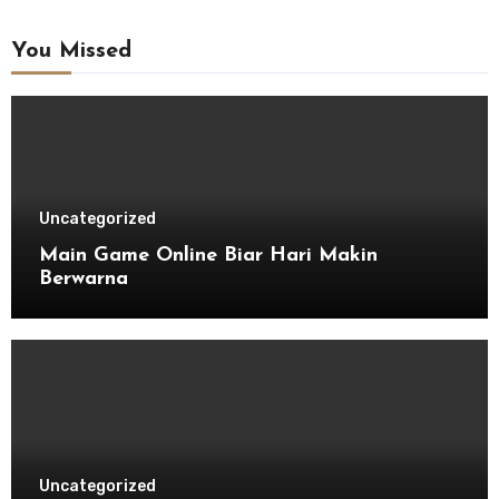
You Missed
Uncategorized
Main Game Online Biar Hari Makin
Berwarna
Uncategorized