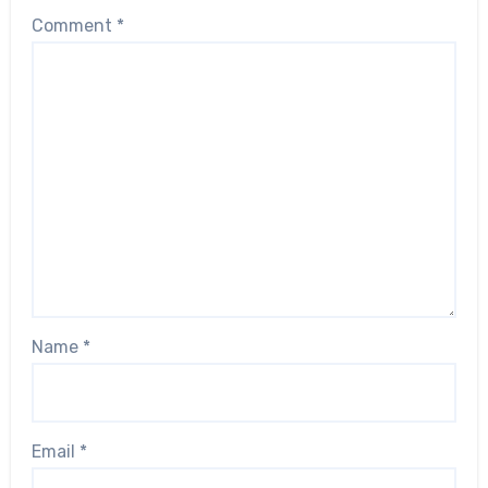
Comment
*
Name
*
Email
*