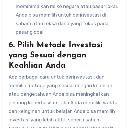
meminimalkan risiko negara atau pasar lokal.
Anda bisa memilih untuk berinvestasi di
saham atau reksa dana yang fokus pada
pasar global.
6. Pilih Metode Investasi
yang Sesuai dengan
Keahlian Anda
Ada berbagai cara untuk berinvestasi, dan
memilih metode yang sesuai dengan keahlian
atau pengetahuan Anda bisa meningkatkan
peluang keberhasilan. Jika Anda memiliki waktu
dan keinginan untuk belajar, Anda bisa memilih
investasi yang lebih aktif, seperti saham.