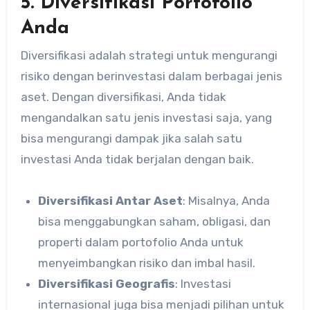
5. Diversifikasi Portofolio
Anda
Diversifikasi adalah strategi untuk mengurangi
risiko dengan berinvestasi dalam berbagai jenis
aset. Dengan diversifikasi, Anda tidak
mengandalkan satu jenis investasi saja, yang
bisa mengurangi dampak jika salah satu
investasi Anda tidak berjalan dengan baik.
Diversifikasi Antar Aset
: Misalnya, Anda
bisa menggabungkan saham, obligasi, dan
properti dalam portofolio Anda untuk
menyeimbangkan risiko dan imbal hasil.
Diversifikasi Geografis
: Investasi
internasional juga bisa menjadi pilihan untuk