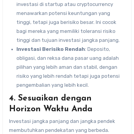
investasi di startup atau cryptocurrency
menawarkan potensi keuntungan yang
tinggi, tetapi juga berisiko besar. Ini cocok
bagi mereka yang memiliki toleransi risiko
tinggi dan tujuan investasi jangka panjang.
Investasi Berisiko Rendah
: Deposito,
obligasi, dan reksa dana pasar uang adalah
pilihan yang lebih aman dan stabil, dengan
risiko yang lebih rendah tetapi juga potensi
pengembalian yang lebih kecil.
4. Sesuaikan dengan
Horizon Waktu Anda
Investasi jangka panjang dan jangka pendek
membutuhkan pendekatan yang berbeda.