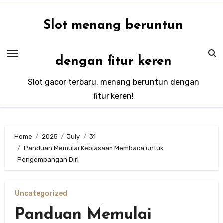
Skip
to
Slot menang beruntun
content
dengan fitur keren
Slot gacor terbaru, menang beruntun dengan
fitur keren!
Home
2025
July
31
Panduan Memulai Kebiasaan Membaca untuk
Pengembangan Diri
Uncategorized
Panduan Memulai