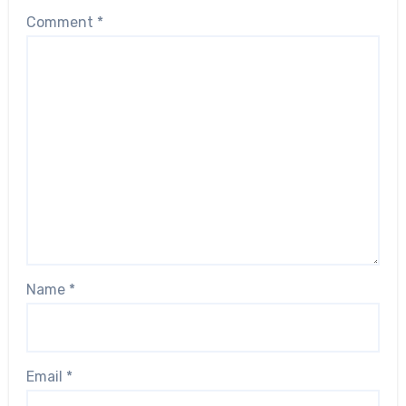
Comment
*
Name
*
Email
*