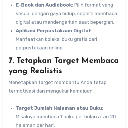
E-Book dan Audiobook
: Pilih format yang
sesuai dengan gaya hidup, seperti membaca
digital atau mendengarkan saat bepergian.
Aplikasi Perpustakaan Digital
:
Manfaatkan koleksi buku gratis dari
perpustakaan online.
7. Tetapkan Target Membaca
yang Realistis
Menetapkan target membantu Anda tetap
termotivasi dan mengukur kemajuan.
Target Jumlah Halaman atau Buku
:
Misalnya membaca 1 buku per bulan atau 20
halaman per hari.