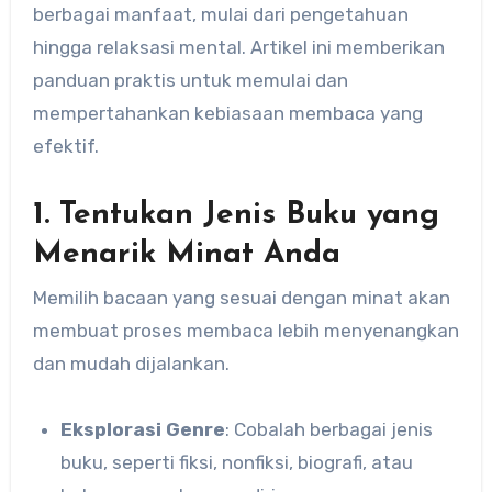
berbagai manfaat, mulai dari pengetahuan
hingga relaksasi mental. Artikel ini memberikan
panduan praktis untuk memulai dan
mempertahankan kebiasaan membaca yang
efektif.
1. Tentukan Jenis Buku yang
Menarik Minat Anda
Memilih bacaan yang sesuai dengan minat akan
membuat proses membaca lebih menyenangkan
dan mudah dijalankan.
Eksplorasi Genre
: Cobalah berbagai jenis
buku, seperti fiksi, nonfiksi, biografi, atau