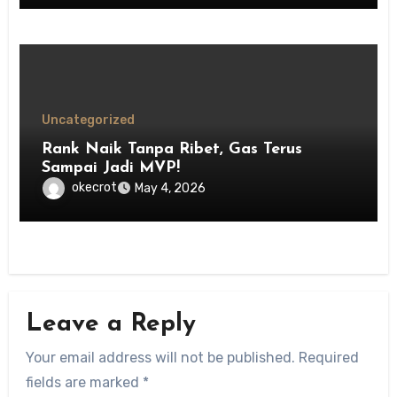
Uncategorized
Rank Naik Tanpa Ribet, Gas Terus
Sampai Jadi MVP!
okecrot
May 4, 2026
Leave a Reply
Your email address will not be published.
Required
fields are marked
*