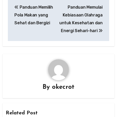
Post
Panduan Memilih
Panduan Memulai
navigation
Pola Makan yang
Kebiasaan Olahraga
Sehat dan Bergizi
untuk Kesehatan dan
Energi Sehari-hari
By
okecrot
Related Post