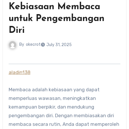
Kebiasaan Membaca
untuk Pengembangan
Diri
By
okecrot
July 31, 2025
aladin138
Membaca adalah kebiasaan yang dapat
memperluas wawasan, meningkatkan
kemampuan berpikir, dan mendukung
pengembangan diri. Dengan membiasakan diri
membaca secara rutin, Anda dapat memperoleh