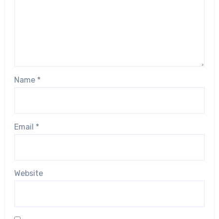
Name
*
Email
*
Website