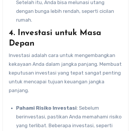
Setelah itu, Anda bisa melunasi utang
dengan bunga lebih rendah, seperti cicilan
rumah.
4. Investasi untuk Masa
Depan
Investasi adalah cara untuk mengembangkan
kekayaan Anda dalam jangka panjang. Membuat
keputusan investasi yang tepat sangat penting
untuk mencapai tujuan keuangan jangka
panjang.
Pahami Risiko Investasi
: Sebelum
berinvestasi, pastikan Anda memahami risiko
yang terlibat. Beberapa investasi, seperti