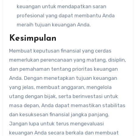
keuangan untuk mendapatkan saran
profesional yang dapat membantu Anda
meraih tujuan keuangan Anda.
Kesimpulan
Membuat keputusan finansial yang cerdas
memerlukan perencanaan yang matang, disiplin,
dan pemahaman tentang prioritas keuangan
Anda. Dengan menetapkan tujuan keuangan
yang jelas, membuat anggaran, mengelola
utang dengan bijak, serta berinvestasi untuk
masa depan, Anda dapat memastikan stabilitas
dan kesuksesan finansial jangka panjang.
Jangan lupa untuk terus mengevaluasi
keuangan Anda secara berkala dan membuat