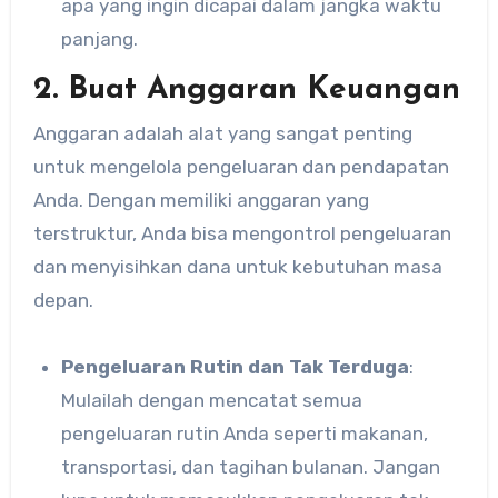
apa yang ingin dicapai dalam jangka waktu
panjang.
2. Buat Anggaran Keuangan
Anggaran adalah alat yang sangat penting
untuk mengelola pengeluaran dan pendapatan
Anda. Dengan memiliki anggaran yang
terstruktur, Anda bisa mengontrol pengeluaran
dan menyisihkan dana untuk kebutuhan masa
depan.
Pengeluaran Rutin dan Tak Terduga
:
Mulailah dengan mencatat semua
pengeluaran rutin Anda seperti makanan,
transportasi, dan tagihan bulanan. Jangan