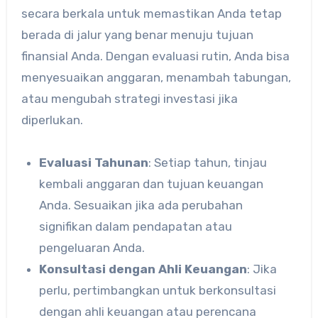
secara berkala untuk memastikan Anda tetap
berada di jalur yang benar menuju tujuan
finansial Anda. Dengan evaluasi rutin, Anda bisa
menyesuaikan anggaran, menambah tabungan,
atau mengubah strategi investasi jika
diperlukan.
Evaluasi Tahunan
: Setiap tahun, tinjau
kembali anggaran dan tujuan keuangan
Anda. Sesuaikan jika ada perubahan
signifikan dalam pendapatan atau
pengeluaran Anda.
Konsultasi dengan Ahli Keuangan
: Jika
perlu, pertimbangkan untuk berkonsultasi
dengan ahli keuangan atau perencana