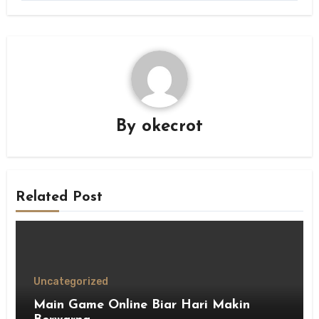
By
okecrot
Related Post
Uncategorized
Main Game Online Biar Hari Makin