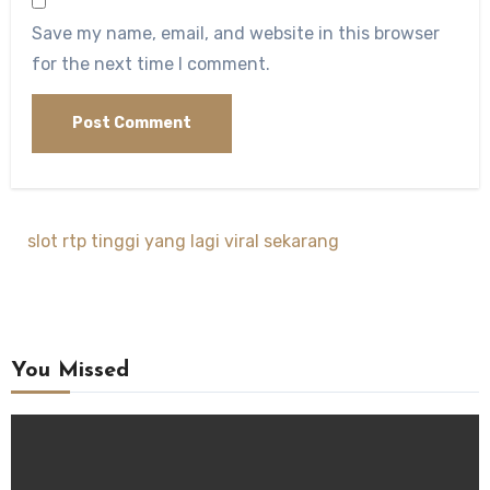
Save my name, email, and website in this browser
for the next time I comment.
slot rtp tinggi yang lagi viral sekarang
You Missed