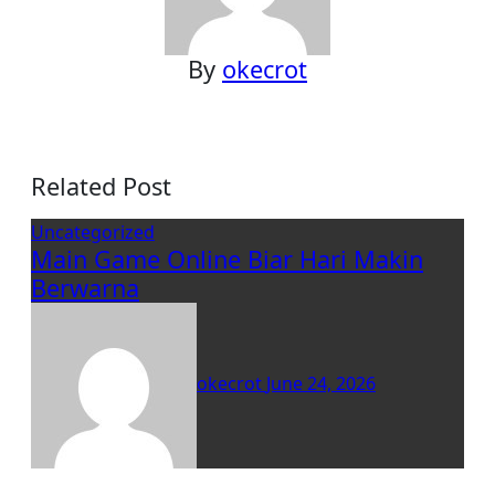
By
okecrot
Related Post
Uncategorized
Main Game Online Biar Hari Makin
Berwarna
okecrot
June 24, 2026