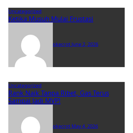
Uncategorized
Ketika Musuh Mulai Frustasi
okecrot
June 2, 2026
Uncategorized
Rank Naik Tanpa Ribet, Gas Terus
Sampai Jadi MVP!
okecrot
May 4, 2026