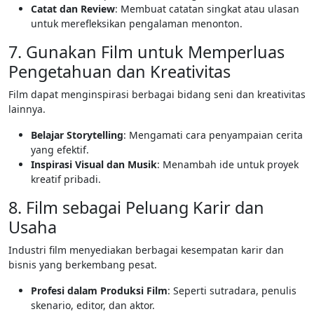
Catat dan Review
: Membuat catatan singkat atau ulasan
untuk merefleksikan pengalaman menonton.
7. Gunakan Film untuk Memperluas
Pengetahuan dan Kreativitas
Film dapat menginspirasi berbagai bidang seni dan kreativitas
lainnya.
Belajar Storytelling
: Mengamati cara penyampaian cerita
yang efektif.
Inspirasi Visual dan Musik
: Menambah ide untuk proyek
kreatif pribadi.
8. Film sebagai Peluang Karir dan
Usaha
Industri film menyediakan berbagai kesempatan karir dan
bisnis yang berkembang pesat.
Profesi dalam Produksi Film
: Seperti sutradara, penulis
skenario, editor, dan aktor.