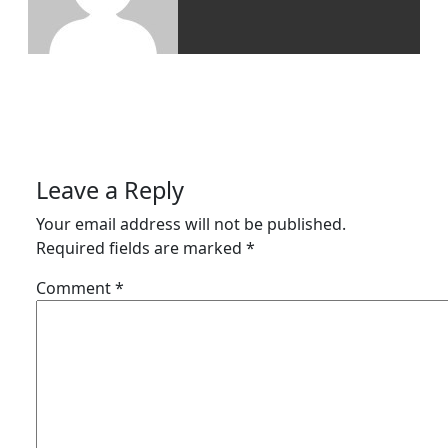
Leave a Reply
Your email address will not be published.
Required fields are marked
*
Comment
*