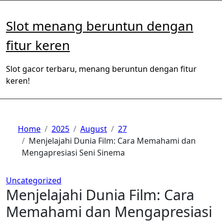
Skip
to
Slot menang beruntun dengan
content
fitur keren
Slot gacor terbaru, menang beruntun dengan fitur
keren!
Home
2025
August
27
Menjelajahi Dunia Film: Cara Memahami dan
Mengapresiasi Seni Sinema
Uncategorized
Menjelajahi Dunia Film: Cara
Memahami dan Mengapresiasi