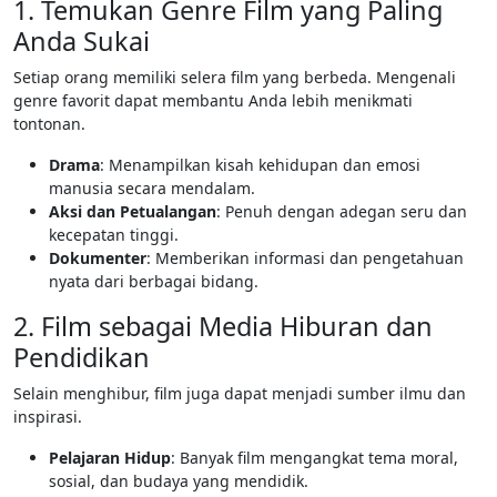
1. Temukan Genre Film yang Paling
Anda Sukai
Setiap orang memiliki selera film yang berbeda. Mengenali
genre favorit dapat membantu Anda lebih menikmati
tontonan.
Drama
: Menampilkan kisah kehidupan dan emosi
manusia secara mendalam.
Aksi dan Petualangan
: Penuh dengan adegan seru dan
kecepatan tinggi.
Dokumenter
: Memberikan informasi dan pengetahuan
nyata dari berbagai bidang.
2. Film sebagai Media Hiburan dan
Pendidikan
Selain menghibur, film juga dapat menjadi sumber ilmu dan
inspirasi.
Pelajaran Hidup
: Banyak film mengangkat tema moral,
sosial, dan budaya yang mendidik.