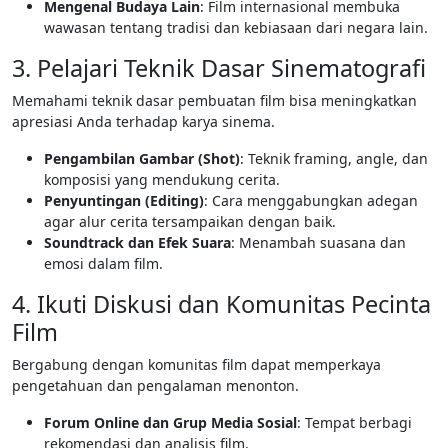
Mengenal Budaya Lain
: Film internasional membuka
wawasan tentang tradisi dan kebiasaan dari negara lain.
3. Pelajari Teknik Dasar Sinematografi
Memahami teknik dasar pembuatan film bisa meningkatkan
apresiasi Anda terhadap karya sinema.
Pengambilan Gambar (Shot)
: Teknik framing, angle, dan
komposisi yang mendukung cerita.
Penyuntingan (Editing)
: Cara menggabungkan adegan
agar alur cerita tersampaikan dengan baik.
Soundtrack dan Efek Suara
: Menambah suasana dan
emosi dalam film.
4. Ikuti Diskusi dan Komunitas Pecinta
Film
Bergabung dengan komunitas film dapat memperkaya
pengetahuan dan pengalaman menonton.
Forum Online dan Grup Media Sosial
: Tempat berbagi
rekomendasi dan analisis film.