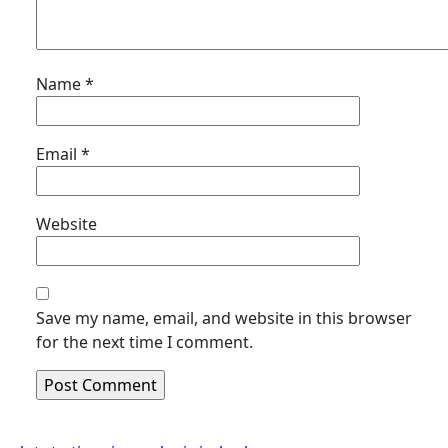
Name
*
Email
*
Website
Save my name, email, and website in this browser
for the next time I comment.