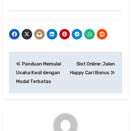
Post
Panduan Memulai
Slot Online: Jalan
navigation
Usaha Kecil dengan
Happy Cari Bonus
Modal Terbatas