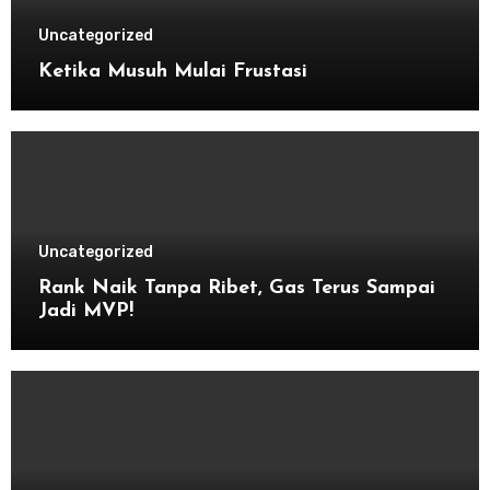
Uncategorized
Ketika Musuh Mulai Frustasi
Uncategorized
Rank Naik Tanpa Ribet, Gas Terus Sampai
Jadi MVP!