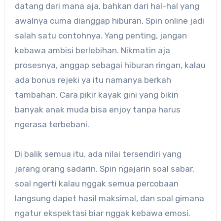
datang dari mana aja, bahkan dari hal-hal yang
awalnya cuma dianggap hiburan. Spin online jadi
salah satu contohnya. Yang penting, jangan
kebawa ambisi berlebihan. Nikmatin aja
prosesnya, anggap sebagai hiburan ringan, kalau
ada bonus rejeki ya itu namanya berkah
tambahan. Cara pikir kayak gini yang bikin
banyak anak muda bisa enjoy tanpa harus
ngerasa terbebani.
Di balik semua itu, ada nilai tersendiri yang
jarang orang sadarin. Spin ngajarin soal sabar,
soal ngerti kalau nggak semua percobaan
langsung dapet hasil maksimal, dan soal gimana
ngatur ekspektasi biar nggak kebawa emosi.