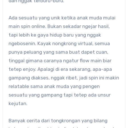
dan nggak terburu-buru.
Ada sesuatu yang unik ketika anak muda mulai
main spin online. Bukan sekadar ngejar hasil,
tapi lebih ke gaya hidup baru yang nggak
ngebosenin. Kayak nongkrong virtual, semua
punya peluang yang sama buat dapet cuan,
tinggal gimana caranya ngatur flow main biar
tetep enjoy. Apalagi di era sekarang, apa-apa
gampang diakses, nggak ribet, jadi spin ini makin
relatable sama anak muda yang pengen
sesuatu yang gampang tapi tetep ada unsur
kejutan.
Banyak cerita dari tongkrongan yang bilang