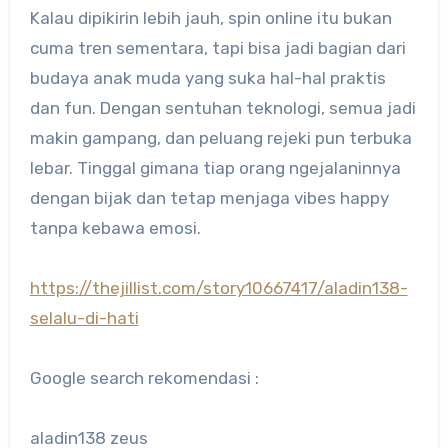
Kalau dipikirin lebih jauh, spin online itu bukan
cuma tren sementara, tapi bisa jadi bagian dari
budaya anak muda yang suka hal-hal praktis
dan fun. Dengan sentuhan teknologi, semua jadi
makin gampang, dan peluang rejeki pun terbuka
lebar. Tinggal gimana tiap orang ngejalaninnya
dengan bijak dan tetap menjaga vibes happy
tanpa kebawa emosi.
https://thejillist.com/story10667417/aladin138-
selalu-di-hati
Google search rekomendasi :
aladin138 zeus