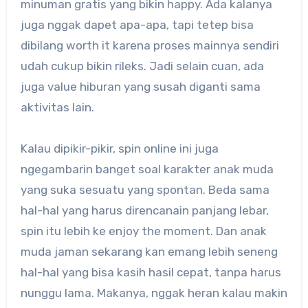
minuman gratis yang bikin happy. Ada kalanya
juga nggak dapet apa-apa, tapi tetep bisa
dibilang worth it karena proses mainnya sendiri
udah cukup bikin rileks. Jadi selain cuan, ada
juga value hiburan yang susah diganti sama
aktivitas lain.
Kalau dipikir-pikir, spin online ini juga
ngegambarin banget soal karakter anak muda
yang suka sesuatu yang spontan. Beda sama
hal-hal yang harus direncanain panjang lebar,
spin itu lebih ke enjoy the moment. Dan anak
muda jaman sekarang kan emang lebih seneng
hal-hal yang bisa kasih hasil cepat, tanpa harus
nunggu lama. Makanya, nggak heran kalau makin