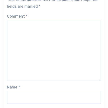
fields are marked
*
Comment
*
Name
*