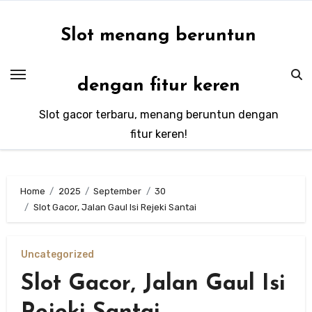
Skip
to
Slot menang beruntun
content
dengan fitur keren
Slot gacor terbaru, menang beruntun dengan
fitur keren!
Home
2025
September
30
Slot Gacor, Jalan Gaul Isi Rejeki Santai
Uncategorized
Slot Gacor, Jalan Gaul Isi