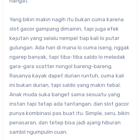
hangat.
Yang bikin makin nagih itu bukan cuma karena
slot gacor gampang dimainin, tapi juga efek
kejutan yang selalu nempel tiap kali lo putar
gulungan. Ada hari di mana lo cuma iseng, nggak
ngarep banyak, tapi tiba-tiba saldo lo meledak
gara-gara scatter nongol bareng-bareng.
Rasanya kayak dapet durian runtuh, cuma kali
ini bukan durian, tapi saldo yang makin tebal.
Anak muda suka banget sama sesuatu yang
instan tapi tetap ada tantangan, dan slot gacor
punya kombinasi pas buat itu. Simple, seru, bikin
penasaran, dan tetep bisa jadi ajang hiburan
sambil ngumpulin cuan.