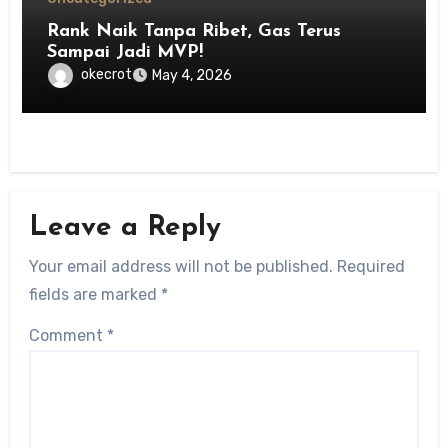
Rank Naik Tanpa Ribet, Gas Terus
Sampai Jadi MVP!
okecrot
May 4, 2026
Leave a Reply
Your email address will not be published.
Required
fields are marked
*
Comment
*