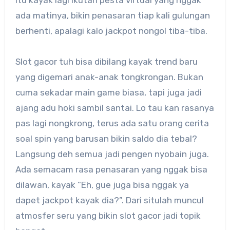
itu kayak lagi ikutan pesta virtual yang nggak
ada matinya, bikin penasaran tiap kali gulungan
berhenti, apalagi kalo jackpot nongol tiba-tiba.
Slot gacor tuh bisa dibilang kayak trend baru
yang digemari anak-anak tongkrongan. Bukan
cuma sekadar main game biasa, tapi juga jadi
ajang adu hoki sambil santai. Lo tau kan rasanya
pas lagi nongkrong, terus ada satu orang cerita
soal spin yang barusan bikin saldo dia tebal?
Langsung deh semua jadi pengen nyobain juga.
Ada semacam rasa penasaran yang nggak bisa
dilawan, kayak “Eh, gue juga bisa nggak ya
dapet jackpot kayak dia?”. Dari situlah muncul
atmosfer seru yang bikin slot gacor jadi topik