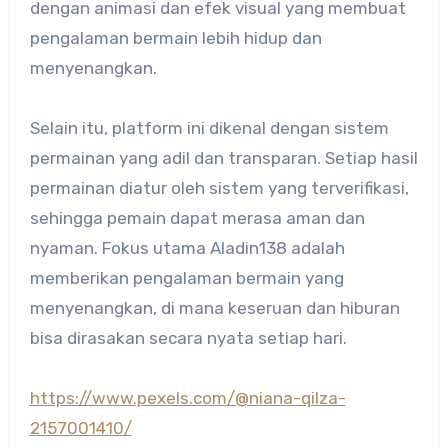
dengan animasi dan efek visual yang membuat
pengalaman bermain lebih hidup dan
menyenangkan.
Selain itu, platform ini dikenal dengan sistem
permainan yang adil dan transparan. Setiap hasil
permainan diatur oleh sistem yang terverifikasi,
sehingga pemain dapat merasa aman dan
nyaman. Fokus utama Aladin138 adalah
memberikan pengalaman bermain yang
menyenangkan, di mana keseruan dan hiburan
bisa dirasakan secara nyata setiap hari.
https://www.pexels.com/@niana-qilza-
2157001410/