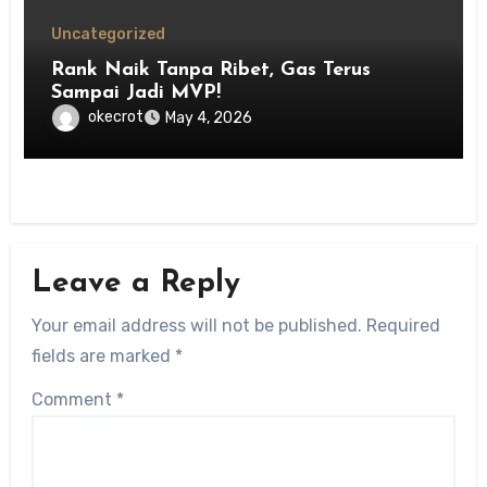
Uncategorized
Rank Naik Tanpa Ribet, Gas Terus
Sampai Jadi MVP!
okecrot
May 4, 2026
Leave a Reply
Your email address will not be published.
Required
fields are marked
*
Comment
*