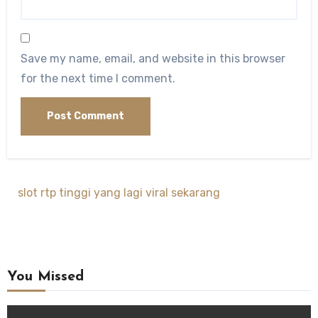
Save my name, email, and website in this browser
for the next time I comment.
slot rtp tinggi yang lagi viral sekarang
You Missed