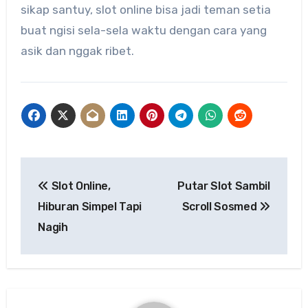
sikap santuy, slot online bisa jadi teman setia
buat ngisi sela-sela waktu dengan cara yang
asik dan nggak ribet.
Post
Slot Online,
Putar Slot Sambil
navigation
Hiburan Simpel Tapi
Scroll Sosmed
Nagih