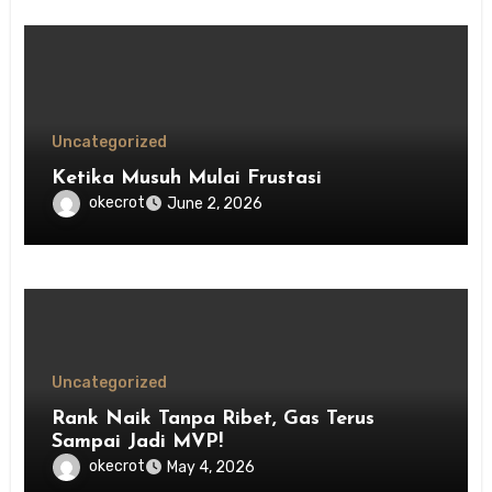
Uncategorized
Ketika Musuh Mulai Frustasi
okecrot
June 2, 2026
Uncategorized
Rank Naik Tanpa Ribet, Gas Terus
Sampai Jadi MVP!
okecrot
May 4, 2026