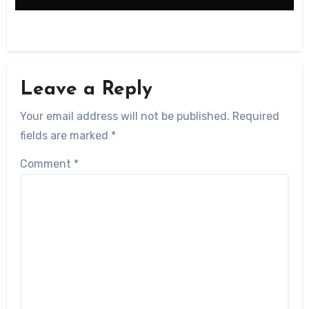
Leave a Reply
Your email address will not be published.
Required
fields are marked
*
Comment
*