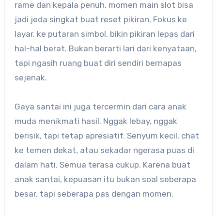
rame dan kepala penuh, momen main slot bisa
jadi jeda singkat buat reset pikiran. Fokus ke
layar, ke putaran simbol, bikin pikiran lepas dari
hal-hal berat. Bukan berarti lari dari kenyataan,
tapi ngasih ruang buat diri sendiri bernapas
sejenak.
Gaya santai ini juga tercermin dari cara anak
muda menikmati hasil. Nggak lebay, nggak
berisik, tapi tetap apresiatif. Senyum kecil, chat
ke temen dekat, atau sekadar ngerasa puas di
dalam hati. Semua terasa cukup. Karena buat
anak santai, kepuasan itu bukan soal seberapa
besar, tapi seberapa pas dengan momen.