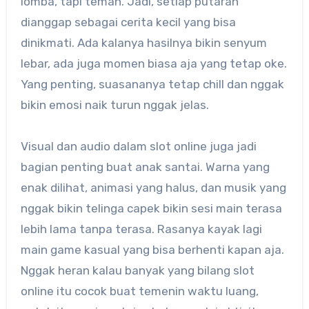
lomba, tapi teman. Jadi, setiap putaran
dianggap sebagai cerita kecil yang bisa
dinikmati. Ada kalanya hasilnya bikin senyum
lebar, ada juga momen biasa aja yang tetap oke.
Yang penting, suasananya tetap chill dan nggak
bikin emosi naik turun nggak jelas.
Visual dan audio dalam slot online juga jadi
bagian penting buat anak santai. Warna yang
enak dilihat, animasi yang halus, dan musik yang
nggak bikin telinga capek bikin sesi main terasa
lebih lama tanpa terasa. Rasanya kayak lagi
main game kasual yang bisa berhenti kapan aja.
Nggak heran kalau banyak yang bilang slot
online itu cocok buat temenin waktu luang,