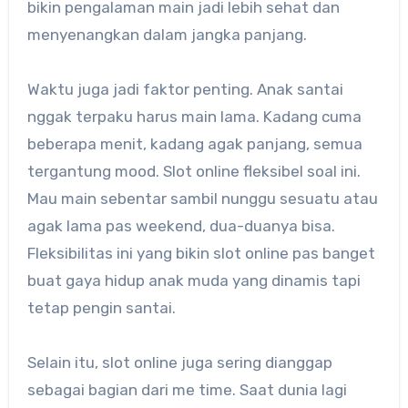
bikin pengalaman main jadi lebih sehat dan
menyenangkan dalam jangka panjang.
Waktu juga jadi faktor penting. Anak santai
nggak terpaku harus main lama. Kadang cuma
beberapa menit, kadang agak panjang, semua
tergantung mood. Slot online fleksibel soal ini.
Mau main sebentar sambil nunggu sesuatu atau
agak lama pas weekend, dua-duanya bisa.
Fleksibilitas ini yang bikin slot online pas banget
buat gaya hidup anak muda yang dinamis tapi
tetap pengin santai.
Selain itu, slot online juga sering dianggap
sebagai bagian dari me time. Saat dunia lagi