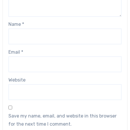
Name
*
Email
*
Website
Save my name, email, and website in this browser
for the next time I comment.