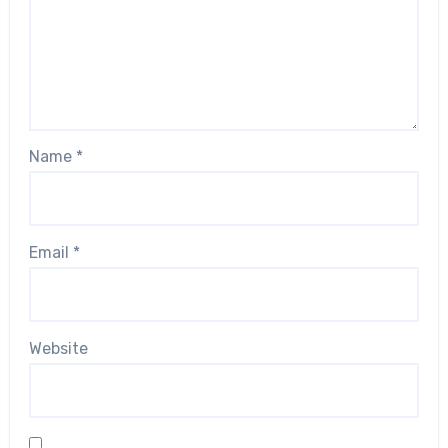
Name
*
Email
*
Website