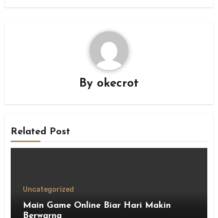
By
okecrot
Related Post
Uncategorized
Main Game Online Biar Hari Makin
Berwarna