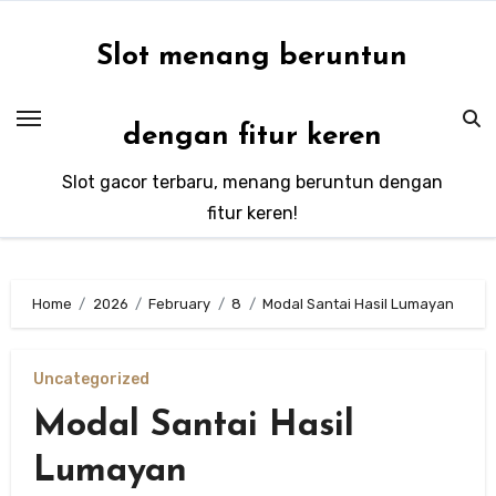
Skip
to
Slot menang beruntun
content
dengan fitur keren
Slot gacor terbaru, menang beruntun dengan
fitur keren!
Home
2026
February
8
Modal Santai Hasil Lumayan
Uncategorized
Modal Santai Hasil
Lumayan