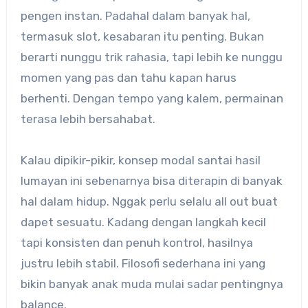
pengen instan. Padahal dalam banyak hal,
termasuk slot, kesabaran itu penting. Bukan
berarti nunggu trik rahasia, tapi lebih ke nunggu
momen yang pas dan tahu kapan harus
berhenti. Dengan tempo yang kalem, permainan
terasa lebih bersahabat.
Kalau dipikir-pikir, konsep modal santai hasil
lumayan ini sebenarnya bisa diterapin di banyak
hal dalam hidup. Nggak perlu selalu all out buat
dapet sesuatu. Kadang dengan langkah kecil
tapi konsisten dan penuh kontrol, hasilnya
justru lebih stabil. Filosofi sederhana ini yang
bikin banyak anak muda mulai sadar pentingnya
balance.