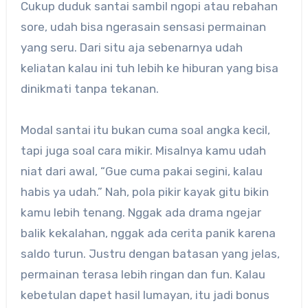
Cukup duduk santai sambil ngopi atau rebahan
sore, udah bisa ngerasain sensasi permainan
yang seru. Dari situ aja sebenarnya udah
keliatan kalau ini tuh lebih ke hiburan yang bisa
dinikmati tanpa tekanan.
Modal santai itu bukan cuma soal angka kecil,
tapi juga soal cara mikir. Misalnya kamu udah
niat dari awal, “Gue cuma pakai segini, kalau
habis ya udah.” Nah, pola pikir kayak gitu bikin
kamu lebih tenang. Nggak ada drama ngejar
balik kekalahan, nggak ada cerita panik karena
saldo turun. Justru dengan batasan yang jelas,
permainan terasa lebih ringan dan fun. Kalau
kebetulan dapet hasil lumayan, itu jadi bonus