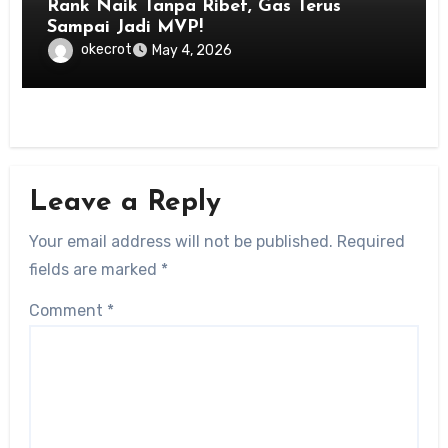
Rank Naik Tanpa Ribet, Gas Terus
Sampai Jadi MVP!
okecrot
May 4, 2026
Leave a Reply
Your email address will not be published.
Required
fields are marked
*
Comment
*