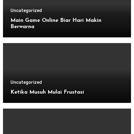
Uncategorized
Main Game Online Biar Hari Makin
Berwarna
Uncategorized
Ketika Musuh Mulai Frustasi