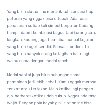
Yang bikin slot online menarik tuh sensasi tiap
putaran yang nggak bisa ditebak. Ada rasa
penasaran setiap kali simbol berputar. Kadang
hampir dapet kombinasi bagus tapi kurang satu
langkah, kadang juga tiba-tiba muncul kejutan
yang bikin kaget sendiri. Sensasi random itu
yang bikin banyak orang ketagihan balik lagi,
walau cuma dengan modal receh.
Modal santai juga bikin hubungan sama
permainan jadi lebih sehat. Kamu nggak merasa
terikat atau tertekan. Main ketika lagi pengen
aja, berhenti ketika udah cukup. Nggak ada rasa
wajib. Dengan pola kayak gini, slot online bisa