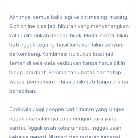
Akhirnya, semua balik lagi ke diri masing-masing.
Slot online bisa jadi hiburan yang menyenangkan
kalau dimainkan dengan bijak. Modal santai bikin
hati nggak tegang, hasil lumayan bikin senyum
berkembang. Kombinasi itu cukup buat jadi
teman di sela-sela kesibukan tanpa harus bikin
hidup jadi ribet. Selama tahu batas dan tetap
waras, permainan ini bisa dinikmati tanpa drama
berlebihan.
Jadi kalau lagi pengen cari hiburan yang simpel,
nggak ada salahnya coba dengan cara yang
santai. Nggak usah keburu napsu, nggak usah
kebawa gengsi. Nikmati tiap putaran sebagai