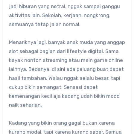
jadi hiburan yang netral, nggak sampai ganggu
aktivitas lain. Sekolah, kerjaan, nongkrong,
semuanya tetap jalan normal.
Menariknya lagi, banyak anak muda yang anggap
slot sebagai bagian dari lifestyle digital. Sama
kayak nonton streaming atau main game online
lainnya. Bedanya, di sini ada peluang buat dapet
hasil tambahan. Walau nggak selalu besar, tapi
cukup bikin semangat. Sensasi dapet
kemenangan kecil aja kadang udah bikin mood
naik seharian.
Kadang yang bikin orang gagal bukan karena
kurang modal, tapi karena kurang sabar. Semua