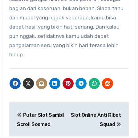
bagian dari keseruan, bukan beban. Siapa tahu
dari modal yang nggak seberapa, kamu bisa
dapet hasil yang bikin hati senang. Dan kalau
pun nggak, setidaknya kamu udah dapet
pengalaman seru yang bikin hari terasa lebih
hidup.
Post
Putar Slot Sambil
Slot Online Anti Ribet
navigation
Scroll Sosmed
Squad