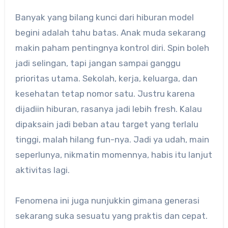
Banyak yang bilang kunci dari hiburan model
begini adalah tahu batas. Anak muda sekarang
makin paham pentingnya kontrol diri. Spin boleh
jadi selingan, tapi jangan sampai ganggu
prioritas utama. Sekolah, kerja, keluarga, dan
kesehatan tetap nomor satu. Justru karena
dijadiin hiburan, rasanya jadi lebih fresh. Kalau
dipaksain jadi beban atau target yang terlalu
tinggi, malah hilang fun-nya. Jadi ya udah, main
seperlunya, nikmatin momennya, habis itu lanjut
aktivitas lagi.
Fenomena ini juga nunjukkin gimana generasi
sekarang suka sesuatu yang praktis dan cepat.