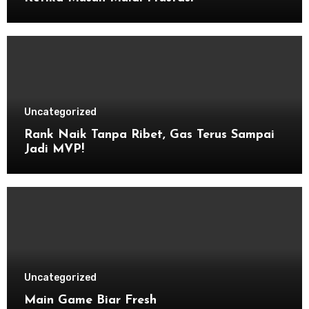
Uncategorized
Rank Naik Tanpa Ribet, Gas Terus Sampai
Jadi MVP!
Uncategorized
Main Game Biar Fresh