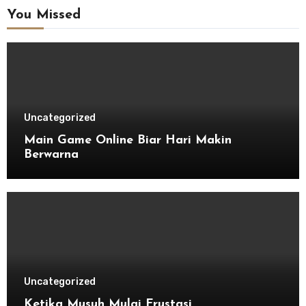
You Missed
Uncategorized
Main Game Online Biar Hari Makin
Berwarna
Uncategorized
Ketika Musuh Mulai Frustasi