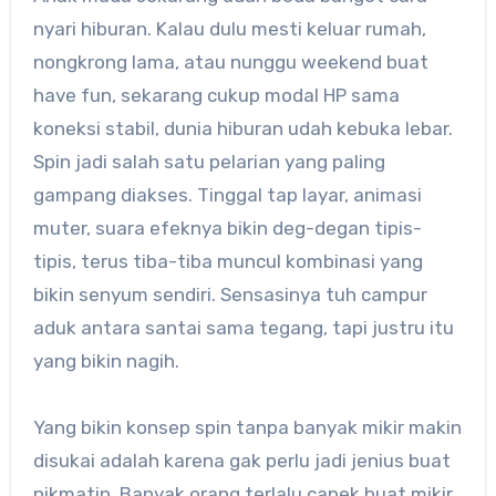
nyari hiburan. Kalau dulu mesti keluar rumah,
nongkrong lama, atau nunggu weekend buat
have fun, sekarang cukup modal HP sama
koneksi stabil, dunia hiburan udah kebuka lebar.
Spin jadi salah satu pelarian yang paling
gampang diakses. Tinggal tap layar, animasi
muter, suara efeknya bikin deg-degan tipis-
tipis, terus tiba-tiba muncul kombinasi yang
bikin senyum sendiri. Sensasinya tuh campur
aduk antara santai sama tegang, tapi justru itu
yang bikin nagih.
Yang bikin konsep spin tanpa banyak mikir makin
disukai adalah karena gak perlu jadi jenius buat
nikmatin. Banyak orang terlalu capek buat mikir