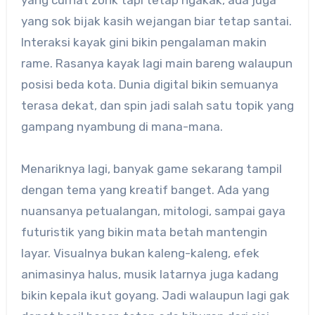
yang curhat zonk tapi tetap ngakak, ada juga
yang sok bijak kasih wejangan biar tetap santai.
Interaksi kayak gini bikin pengalaman makin
rame. Rasanya kayak lagi main bareng walaupun
posisi beda kota. Dunia digital bikin semuanya
terasa dekat, dan spin jadi salah satu topik yang
gampang nyambung di mana-mana.
Menariknya lagi, banyak game sekarang tampil
dengan tema yang kreatif banget. Ada yang
nuansanya petualangan, mitologi, sampai gaya
futuristik yang bikin mata betah mantengin
layar. Visualnya bukan kaleng-kaleng, efek
animasinya halus, musik latarnya juga kadang
bikin kepala ikut goyang. Jadi walaupun lagi gak