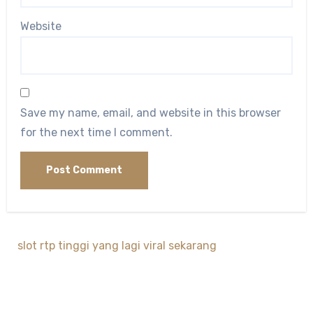
Website
Save my name, email, and website in this browser
for the next time I comment.
slot rtp tinggi yang lagi viral sekarang