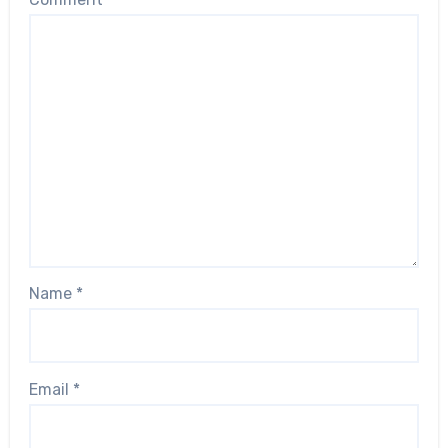
Name
*
Email
*