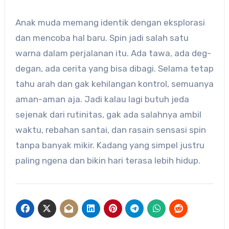
Anak muda memang identik dengan eksplorasi
dan mencoba hal baru. Spin jadi salah satu
warna dalam perjalanan itu. Ada tawa, ada deg-
degan, ada cerita yang bisa dibagi. Selama tetap
tahu arah dan gak kehilangan kontrol, semuanya
aman-aman aja. Jadi kalau lagi butuh jeda
sejenak dari rutinitas, gak ada salahnya ambil
waktu, rebahan santai, dan rasain sensasi spin
tanpa banyak mikir. Kadang yang simpel justru
paling ngena dan bikin hari terasa lebih hidup.