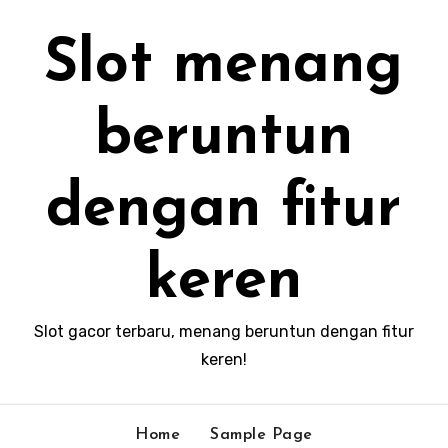
Slot menang
beruntun
dengan fitur
keren
Slot gacor terbaru, menang beruntun dengan fitur
keren!
Home
Sample Page