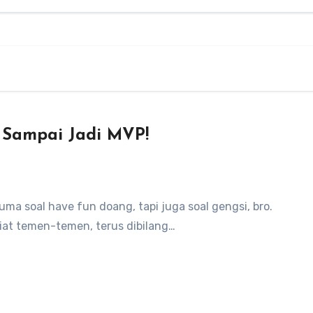
s Sampai Jadi MVP!
ma soal have fun doang, tapi juga soal gengsi, bro.
liat temen-temen, terus dibilang…