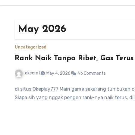
May 2026
Uncategorized
Rank Naik Tanpa Ribet, Gas Teru
okecrot
May 4, 2026
No Comments
di situs Okeplay777 Main game sekarang tuh bukan cu
Siapa sih yang nggak pengen rank-nya naik terus, di