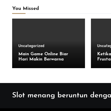
You Missed
Uncategorized
Uncate
Main Game Online Biar
Ketik
Hari Makin Berwarna
Frusta
Slot menang beruntun dengan