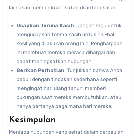
lain akan memperkuat ikatan di antara kalian.
Ucapkan Terima Kasih
: Jangan ragu untuk
mengucapkan terima kasih untuk hal-hal
kecil yang dilakukan orang lain. Penghargaan
ini membuat mereka merasa dihargai dan
dapat meningkatkan hubungan.
Berikan Perhatian
: Tunjukkan bahwa Anda
peduli dengan tindakan sederhana seperti
mengingat hari ulang tahun, memberi
dukungan saat mereka membutuhkan, atau
hanya bertanya bagaimana hari mereka.
Kesimpulan
Menjaga hubungan yang sehat dalam pergaulan