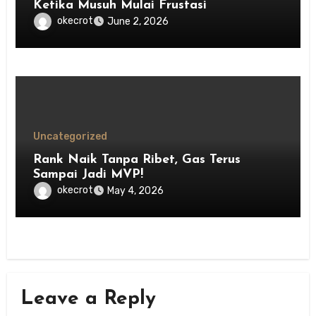
Ketika Musuh Mulai Frustasi
okecrot
June 2, 2026
Uncategorized
Rank Naik Tanpa Ribet, Gas Terus
Sampai Jadi MVP!
okecrot
May 4, 2026
Leave a Reply