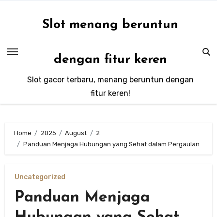
Skip
to
Slot menang beruntun
content
dengan fitur keren
Slot gacor terbaru, menang beruntun dengan
fitur keren!
Home
2025
August
2
Panduan Menjaga Hubungan yang Sehat dalam Pergaulan
Uncategorized
Panduan Menjaga