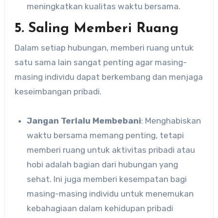
meningkatkan kualitas waktu bersama.
5. Saling Memberi Ruang
Dalam setiap hubungan, memberi ruang untuk
satu sama lain sangat penting agar masing-
masing individu dapat berkembang dan menjaga
keseimbangan pribadi.
Jangan Terlalu Membebani
: Menghabiskan
waktu bersama memang penting, tetapi
memberi ruang untuk aktivitas pribadi atau
hobi adalah bagian dari hubungan yang
sehat. Ini juga memberi kesempatan bagi
masing-masing individu untuk menemukan
kebahagiaan dalam kehidupan pribadi