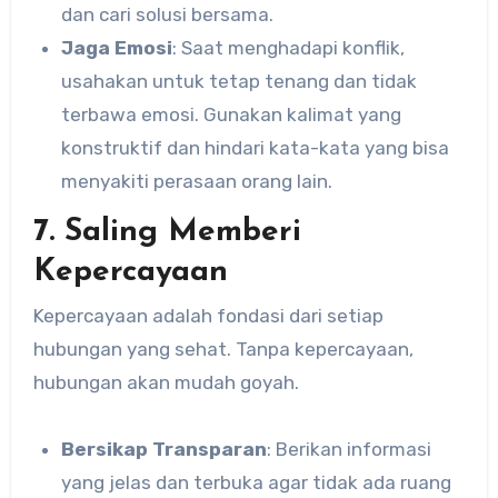
dan cari solusi bersama.
Jaga Emosi
: Saat menghadapi konflik,
usahakan untuk tetap tenang dan tidak
terbawa emosi. Gunakan kalimat yang
konstruktif dan hindari kata-kata yang bisa
menyakiti perasaan orang lain.
7. Saling Memberi
Kepercayaan
Kepercayaan adalah fondasi dari setiap
hubungan yang sehat. Tanpa kepercayaan,
hubungan akan mudah goyah.
Bersikap Transparan
: Berikan informasi
yang jelas dan terbuka agar tidak ada ruang