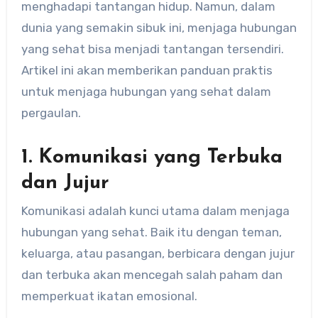
menghadapi tantangan hidup. Namun, dalam
dunia yang semakin sibuk ini, menjaga hubungan
yang sehat bisa menjadi tantangan tersendiri.
Artikel ini akan memberikan panduan praktis
untuk menjaga hubungan yang sehat dalam
pergaulan.
1. Komunikasi yang Terbuka
dan Jujur
Komunikasi adalah kunci utama dalam menjaga
hubungan yang sehat. Baik itu dengan teman,
keluarga, atau pasangan, berbicara dengan jujur
dan terbuka akan mencegah salah paham dan
memperkuat ikatan emosional.