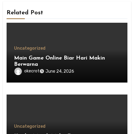
Related Post
Uncategorized
Main Game Online Biar Hari Makin
Berwarna
okecrot
June 24, 2026
Uncategorized