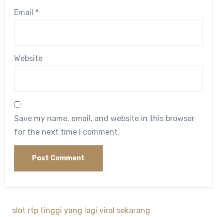
Email
*
Website
Save my name, email, and website in this browser
for the next time I comment.
slot rtp tinggi yang lagi viral sekarang