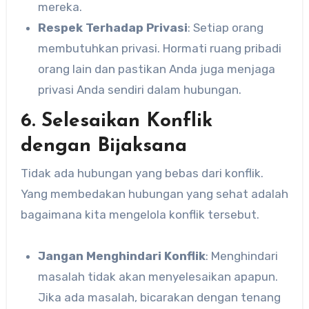
mereka.
Respek Terhadap Privasi
: Setiap orang
membutuhkan privasi. Hormati ruang pribadi
orang lain dan pastikan Anda juga menjaga
privasi Anda sendiri dalam hubungan.
6. Selesaikan Konflik
dengan Bijaksana
Tidak ada hubungan yang bebas dari konflik.
Yang membedakan hubungan yang sehat adalah
bagaimana kita mengelola konflik tersebut.
Jangan Menghindari Konflik
: Menghindari
masalah tidak akan menyelesaikan apapun.
Jika ada masalah, bicarakan dengan tenang