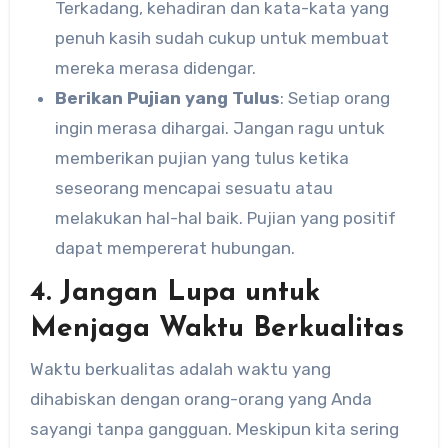
Terkadang, kehadiran dan kata-kata yang
penuh kasih sudah cukup untuk membuat
mereka merasa didengar.
Berikan Pujian yang Tulus
: Setiap orang
ingin merasa dihargai. Jangan ragu untuk
memberikan pujian yang tulus ketika
seseorang mencapai sesuatu atau
melakukan hal-hal baik. Pujian yang positif
dapat mempererat hubungan.
4. Jangan Lupa untuk
Menjaga Waktu Berkualitas
Waktu berkualitas adalah waktu yang
dihabiskan dengan orang-orang yang Anda
sayangi tanpa gangguan. Meskipun kita sering