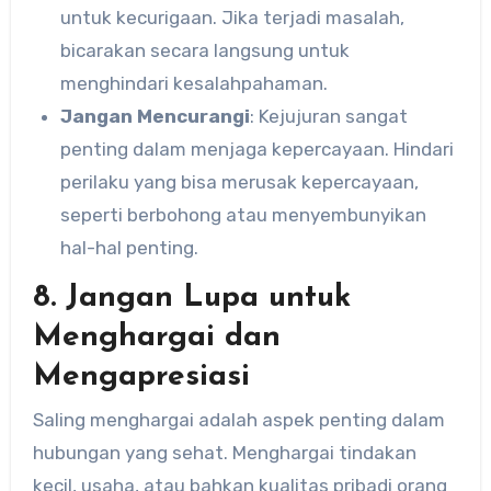
untuk kecurigaan. Jika terjadi masalah,
bicarakan secara langsung untuk
menghindari kesalahpahaman.
Jangan Mencurangi
: Kejujuran sangat
penting dalam menjaga kepercayaan. Hindari
perilaku yang bisa merusak kepercayaan,
seperti berbohong atau menyembunyikan
hal-hal penting.
8. Jangan Lupa untuk
Menghargai dan
Mengapresiasi
Saling menghargai adalah aspek penting dalam
hubungan yang sehat. Menghargai tindakan
kecil, usaha, atau bahkan kualitas pribadi orang