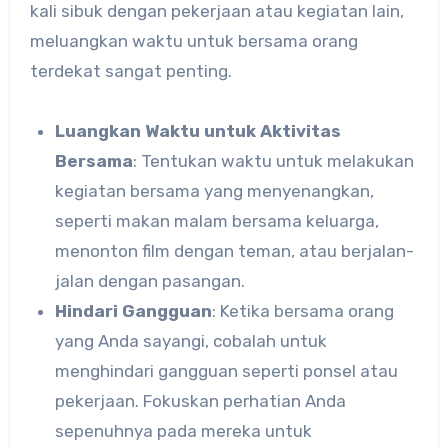
kali sibuk dengan pekerjaan atau kegiatan lain,
meluangkan waktu untuk bersama orang
terdekat sangat penting.
Luangkan Waktu untuk Aktivitas
Bersama
: Tentukan waktu untuk melakukan
kegiatan bersama yang menyenangkan,
seperti makan malam bersama keluarga,
menonton film dengan teman, atau berjalan-
jalan dengan pasangan.
Hindari Gangguan
: Ketika bersama orang
yang Anda sayangi, cobalah untuk
menghindari gangguan seperti ponsel atau
pekerjaan. Fokuskan perhatian Anda
sepenuhnya pada mereka untuk