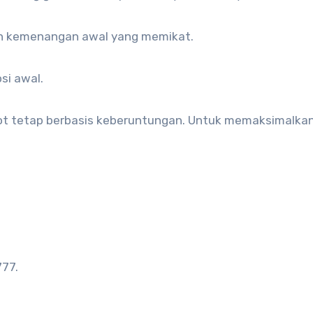
gan kemenangan awal yang memikat.
si awal.
slot tetap berbasis keberuntungan. Untuk memaksimalka
777.