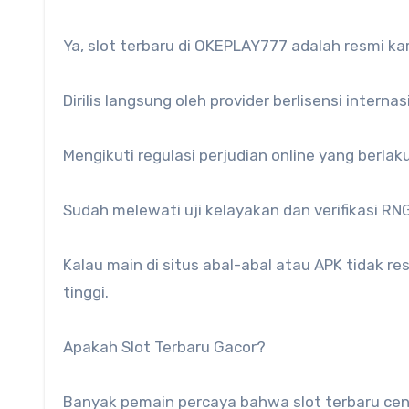
Ya, slot terbaru di OKEPLAY777 adalah resmi ka
Dirilis langsung oleh provider berlisensi internas
Mengikuti regulasi perjudian online yang berlaku
Sudah melewati uji kelayakan dan verifikasi RN
Kalau main di situs abal-abal atau APK tidak r
tinggi.
Apakah Slot Terbaru Gacor?
Banyak pemain percaya bahwa slot terbaru cend