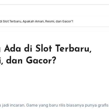
i Slot Terbaru, Apakah Aman, Resmi, dan Gacor?
Ada di Slot Terbaru,
, dan Gacor?
u jadi incaran. Game yang baru rilis biasanya punya grafis