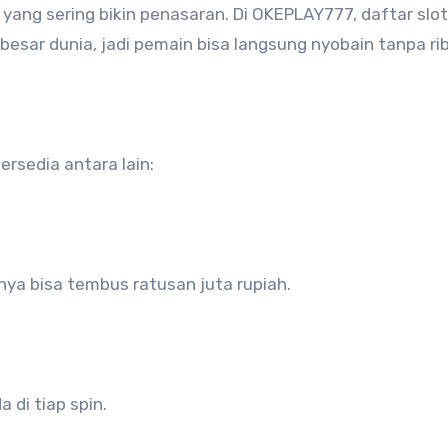
 yang sering bikin penasaran. Di OKEPLAY777, daftar slot
 besar dunia, jadi pemain bisa langsung nyobain tanpa ri
rsedia antara lain:
nya bisa tembus ratusan juta rupiah.
di tiap spin.