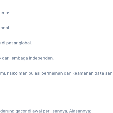
rena:
ional.
 di pasar global.
G dari lembaga independen.
esmi, risiko manipulasi permainan dan keamanan data sa
erung gacor di awal perilisannya. Alasannya: