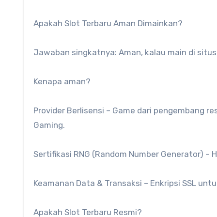
Apakah Slot Terbaru Aman Dimainkan?
Jawaban singkatnya: Aman, kalau main di situs
Kenapa aman?
Provider Berlisensi – Game dari pengembang res
Gaming.
Sertifikasi RNG (Random Number Generator) – H
Keamanan Data & Transaksi – Enkripsi SSL untu
Apakah Slot Terbaru Resmi?