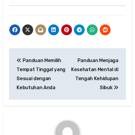
Post
Panduan Memilih
Panduan Menjaga
navigation
Tempat Tinggal yang
Kesehatan Mental di
Sesuai dengan
Tengah Kehidupan
Kebutuhan Anda
Sibuk