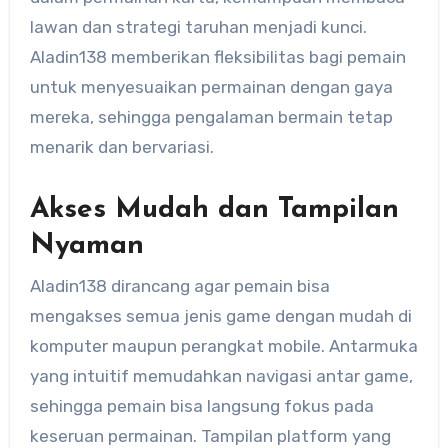
lawan dan strategi taruhan menjadi kunci.
Aladin138 memberikan fleksibilitas bagi pemain
untuk menyesuaikan permainan dengan gaya
mereka, sehingga pengalaman bermain tetap
menarik dan bervariasi.
Akses Mudah dan Tampilan
Nyaman
Aladin138 dirancang agar pemain bisa
mengakses semua jenis game dengan mudah di
komputer maupun perangkat mobile. Antarmuka
yang intuitif memudahkan navigasi antar game,
sehingga pemain bisa langsung fokus pada
keseruan permainan. Tampilan platform yang