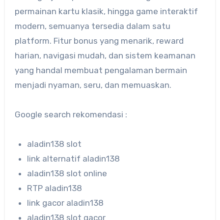
permainan kartu klasik, hingga game interaktif
modern, semuanya tersedia dalam satu
platform. Fitur bonus yang menarik, reward
harian, navigasi mudah, dan sistem keamanan
yang handal membuat pengalaman bermain
menjadi nyaman, seru, dan memuaskan.
Google search rekomendasi :
aladin138 slot
link alternatif aladin138
aladin138 slot online
RTP aladin138
link gacor aladin138
aladin138 slot gacor