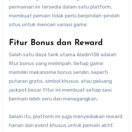
permainan ini tersedia dalam satu platform,
membuat pemain tidak perlu berpindah-pindah
situs untuk mencari variasi game.
Fitur Bonus dan Reward
Salah satu daya tarik utama Aladin138 adalah
fitur bonus yang melimpah. Setiap game
memiliki mekanisme bonus sendiri, seperti
putaran gratis, simbol khusus, atau peluang
jackpot besar. Fitur ini membuat setiap sesi
bermain lebih seru dan menegangkan.
Selain itu, platform ini juga menyediakan reward
harian dan event khusus untuk pemain aktif.