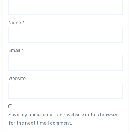
Name
*
Email
*
Website
Save my name, email, and website in this browser
for the next time I comment.