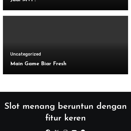
Uncategorized
Main Game Biar Fresh
Slot menang beruntun dengan
fitur keren