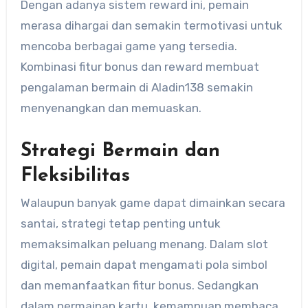
Dengan adanya sistem reward ini, pemain
merasa dihargai dan semakin termotivasi untuk
mencoba berbagai game yang tersedia.
Kombinasi fitur bonus dan reward membuat
pengalaman bermain di Aladin138 semakin
menyenangkan dan memuaskan.
Strategi Bermain dan
Fleksibilitas
Walaupun banyak game dapat dimainkan secara
santai, strategi tetap penting untuk
memaksimalkan peluang menang. Dalam slot
digital, pemain dapat mengamati pola simbol
dan memanfaatkan fitur bonus. Sedangkan
dalam permainan kartu, kemampuan membaca