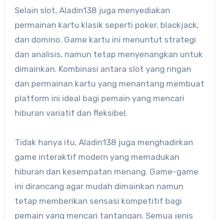
Selain slot, Aladin138 juga menyediakan
permainan kartu klasik seperti poker, blackjack,
dan domino. Game kartu ini menuntut strategi
dan analisis, namun tetap menyenangkan untuk
dimainkan. Kombinasi antara slot yang ringan
dan permainan kartu yang menantang membuat
platform ini ideal bagi pemain yang mencari
hiburan variatif dan fleksibel.
Tidak hanya itu, Aladin138 juga menghadirkan
game interaktif modern yang memadukan
hiburan dan kesempatan menang. Game-game
ini dirancang agar mudah dimainkan namun
tetap memberikan sensasi kompetitif bagi
pemain yang mencari tantangan. Semua jenis