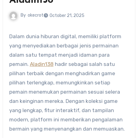
Aladin138
By
okecrot
October 21, 2025
Dalam dunia hiburan digital, memiliki platform
yang menyediakan berbagai jenis permainan
dalam satu tempat menjadi idaman para
pemain.
Aladin138
hadir sebagai salah satu
pilihan terbaik dengan menghadirkan game
pilihan terlengkap, memungkinkan setiap
pemain menemukan permainan sesuai selera
dan keinginan mereka. Dengan koleksi game
yang lengkap, fitur interaktif, dan tampilan
modern, platform ini memberikan pengalaman
bermain yang menyenangkan dan memuaskan.