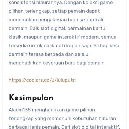
konsistensi hiburannya. Dengan koleksi game
pilihan terlengkap, setiap pemain dapat
menemukan pengalaman baru setiap kali
bermain. Baik slot digital, permainan kartu
klasik, maupun game interaktif modern, semua
tersedia untuk dinikmati kapan saja. Setiap sesi
bermain terasa berbeda dan selalu
menghadirkan keseruan baru bagi pemain.
https://coolors.co/u/luluputri
Kesimpulan
Aladin138 menghadirkan game pilihan
terlengkap yang memenuhi kebutuhan hiburan
berbagai jenis pemain. Dari slot digital interaktif,