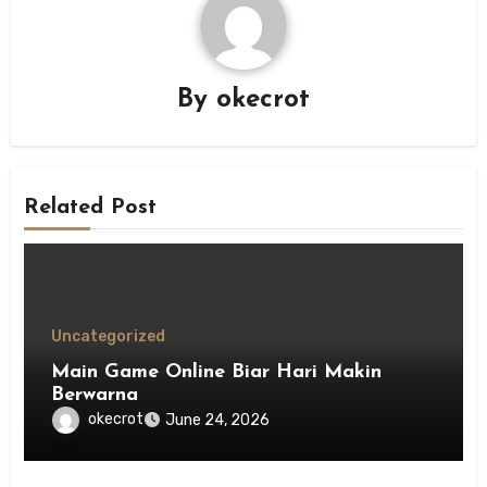
By
okecrot
Related Post
Uncategorized
Main Game Online Biar Hari Makin
Berwarna
okecrot
June 24, 2026