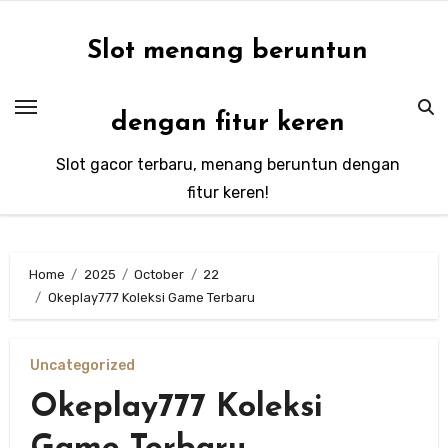
Skip
to
Slot menang beruntun
content
dengan fitur keren
Slot gacor terbaru, menang beruntun dengan
fitur keren!
Home
2025
October
22
Okeplay777 Koleksi Game Terbaru
Uncategorized
Okeplay777 Koleksi