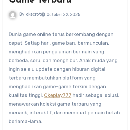
Game Terbaru
By
okecrot
October 22, 2025
Dunia game online terus berkembang dengan
cepat. Setiap hari, game baru bermunculan,
menghadirkan pengalaman bermain yang
berbeda, seru, dan menghibur. Anak muda yang
ingin selalu update dengan hiburan digital
terbaru membutuhkan platform yang
menghadirkan game-game terkini dengan
kualitas tinggi.
Okeplay777
hadir sebagai solusi,
menawarkan koleksi game terbaru yang
menarik, interaktif, dan membuat pemain betah
berlama-lama.