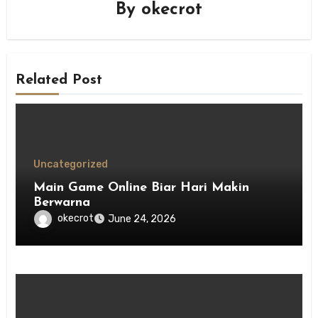
By
okecrot
Related Post
Uncategorized
Main Game Online Biar Hari Makin
Berwarna
okecrot
June 24, 2026