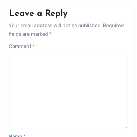
Leave a Reply
Your email address will not be published.
Required
fields are marked
*
Comment
*
Name
*