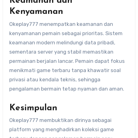
Keamanan dan
Kenyamanan
Okeplay777 menempatkan keamanan dan
kenyamanan pemain sebagai prioritas. Sistem
keamanan modern melindungi data pribadi,
sementara server yang stabil memastikan
permainan berjalan lancar. Pemain dapat fokus
menikmati game terbaru tanpa khawatir soal
privasi atau kendala teknis, sehingga
pengalaman bermain tetap nyaman dan aman.
Kesimpulan
Okeplay777 membuktikan dirinya sebagai
platform yang menghadirkan koleksi game