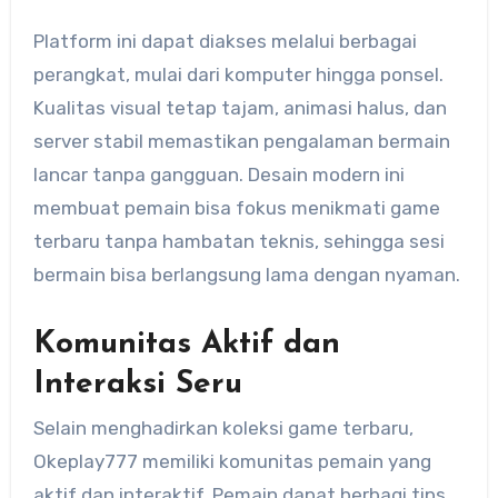
Platform ini dapat diakses melalui berbagai
perangkat, mulai dari komputer hingga ponsel.
Kualitas visual tetap tajam, animasi halus, dan
server stabil memastikan pengalaman bermain
lancar tanpa gangguan. Desain modern ini
membuat pemain bisa fokus menikmati game
terbaru tanpa hambatan teknis, sehingga sesi
bermain bisa berlangsung lama dengan nyaman.
Komunitas Aktif dan
Interaksi Seru
Selain menghadirkan koleksi game terbaru,
Okeplay777 memiliki komunitas pemain yang
aktif dan interaktif. Pemain dapat berbagi tips,