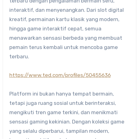
terbaru dengan pengalaman bermain seru,
interaktif, dan menyenangkan. Dari slot digital
kreatif, permainan kartu klasik yang modern,
hingga game interaktif cepat, semua
menawarkan sensasi berbeda yang membuat
pemain terus kembali untuk mencoba game
terbaru.
https://www.ted.com/profiles/50455636
Platform ini bukan hanya tempat bermain,
tetapi juga ruang sosial untuk berinteraksi,
mengikuti tren game terkini, dan menikmati
sensasi gaming kekinian. Dengan koleksi game
yang selalu diperbarui, tampilan modern,