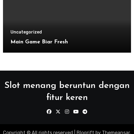
Uncategorized
Main Game Biar Fresh
Slot menang beruntun dengan
fitur keren
Copyright © All rights reserved
|
Blogrift
by
Themeansar
.